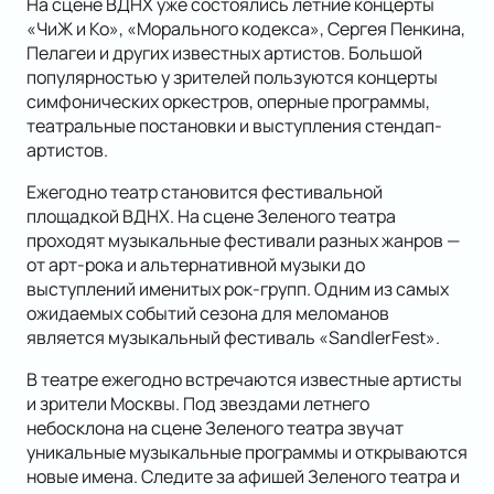
На сцене ВДНХ уже состоялись летние концерты
«ЧиЖ и Ко», «Морального кодекса», Сергея Пенкина,
Пелагеи и других известных артистов. Большой
популярностью у зрителей пользуются концерты
симфонических оркестров, оперные программы,
театральные постановки и выступления стендап-
артистов.
Ежегодно театр становится фестивальной
площадкой ВДНХ. На сцене Зеленого театра
проходят музыкальные фестивали разных жанров —
от арт-рока и альтернативной музыки до
выступлений именитых рок-групп. Одним из самых
ожидаемых событий сезона для меломанов
является музыкальный фестиваль «SandlerFest».
В театре ежегодно встречаются известные артисты
и зрители Москвы. Под звездами летнего
небосклона на сцене Зеленого театра звучат
уникальные музыкальные программы и открываются
новые имена. Следите за афишей Зеленого театра и