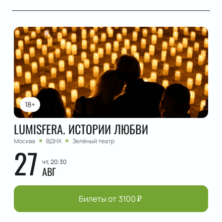
18+
LUMISFERA. ИСТОРИИ ЛЮБВИ
Москва
ВДНХ
Зелёный театр
27
чт, 20:30
АВГ
Билеты от
3100
₽