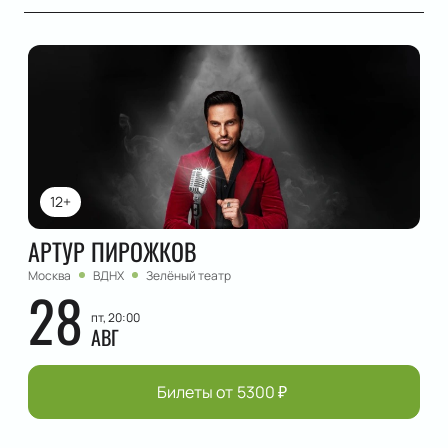
12+
АРТУР ПИРОЖКОВ
Москва
ВДНХ
Зелёный театр
28
пт, 20:00
АВГ
Билеты от
5300
₽