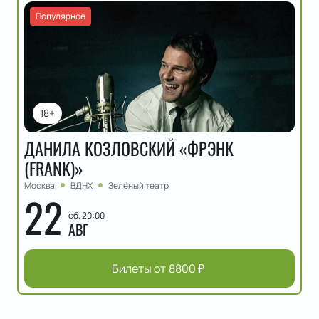
Популярное
18+
ДАНИЛА КОЗЛОВСКИЙ «ФРЭНК
(FRANK)»
Москва
ВДНХ
Зелёный театр
22
сб, 20:00
АВГ
Билеты от
8800
₽