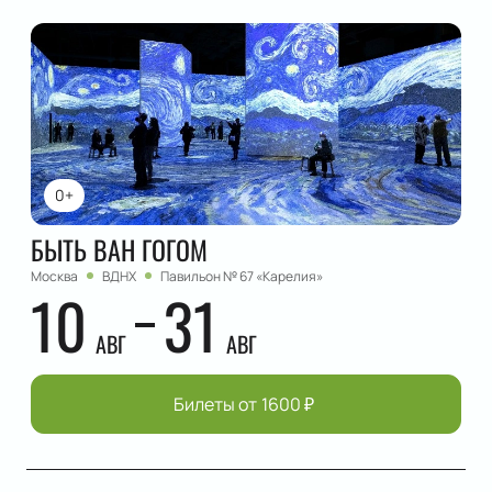
0+
БЫТЬ ВАН ГОГОМ
Москва
ВДНХ
Павильон № 67 «Карелия»
10
31
АВГ
АВГ
Билеты от
1600
₽