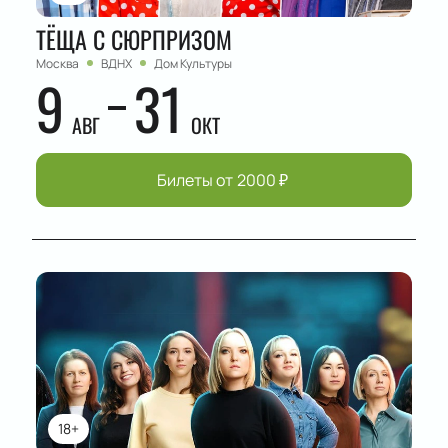
ТЁЩА С СЮРПРИЗОМ
Москва
ВДНХ
Дом Культуры
9
31
АВГ
ОКТ
Билеты от
2000
₽
18+