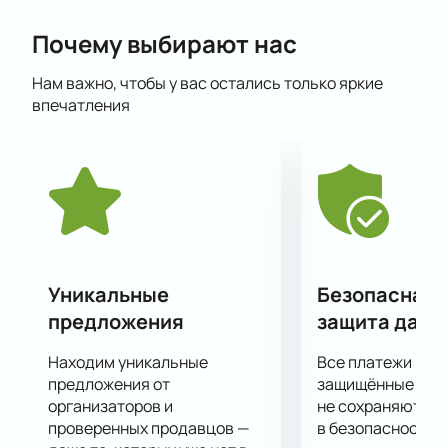
филармонии. Не однократно музыканты
Почему выбирают нас
становились лауреатами многочисленных премий,
в том числе и международного уровня.
Нам важно, чтобы у вас остались только яркие
Подарите себе подлинное удовольствие от
впечатления
звучания музыкальных шедевров в таком
превосходном исполнении.
Уникальные
Безопасная 
предложения
защита данн
Находим уникальные
Все платежи про
предложения от
защищённые шлю
организаторов и
не сохраняются 
проверенных продавцов —
в безопасности.