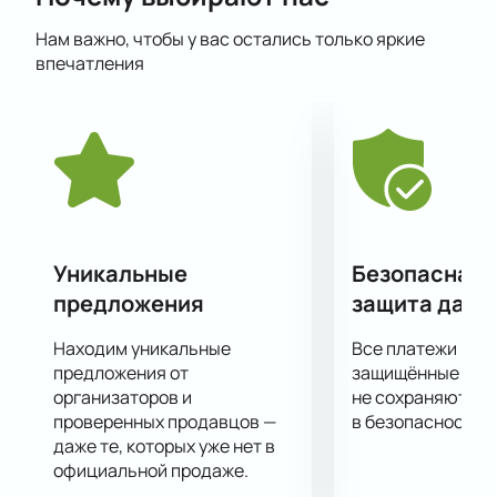
концертах филармонии. Все они неоднократно
Нам важно, чтобы у вас остались только яркие
становились лауреатами музыкальных премий и
впечатления
принимали участие в фестивалях и конкурсах
международного уровня.
Не пропустите этот потрясающий вечер
классической музыки в исполнении настоящих
виртуозов!
Уникальные
Безопасная 
предложения
защита данн
Находим уникальные
Все платежи про
предложения от
защищённые шлю
организаторов и
не сохраняются 
проверенных продавцов —
в безопасности.
даже те, которых уже нет в
официальной продаже.