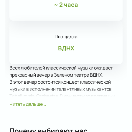
~
2 часа
Площадка
ВДНХ
Всех любителей классической музыки ожидает
прекрасный вечер в Зеленом театре ВДНХ.
В этот вечер состоится концерт классической
музыки в исполнении талантливых музыкантов
Tchaikovsky Orchestra. В концертную программу
вошли фрагменты произведений признанных
Читать дальше...
гениев, имена которых не нуждаются в
дополнительном представлении.
Музыканты оркестра принимают активное участие
Почему выбирают нас
в сопровождении театральных постановок, балета,