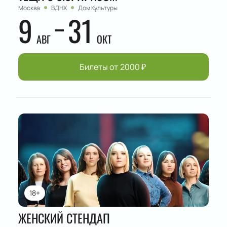
Москва
ВДНХ
Дом Культуры
9
31
АВГ
ОКТ
Билеты от
2000
₽
18+
ЖЕНСКИЙ СТЕНДАП