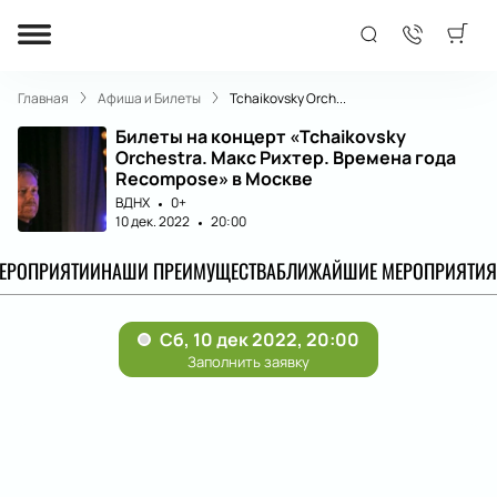
Главная
Афиша и Билеты
Tchaikovsky Orch...
Билеты на концерт «Tchaikovsky
Orchestra. Макс Рихтер. Времена года
Recompose» в Москве
ВДНХ
0+
10 дек. 2022
20:00
МЕРОПРИЯТИИ
НАШИ ПРЕИМУЩЕСТВА
БЛИЖАЙШИЕ МЕРОПРИЯТИЯ