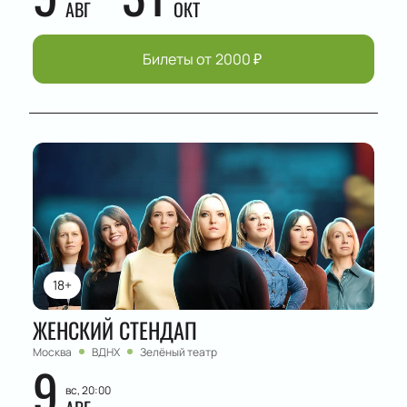
АВГ
ОКТ
Билеты от
2000
₽
18+
ЖЕНСКИЙ СТЕНДАП
Москва
ВДНХ
Зелёный театр
9
вс, 20:00