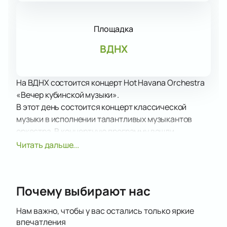
Площадка
ВДНХ
На ВДНХ состоится концерт Hot Havana Оrchestra
«Вечер кубинской музыки».
В этот день состоится концерт классической
музыки в исполнении талантливых музыкантов
оркестра. В концертную программу вошли
фрагменты произведений признанных гениев,
Читать дальше...
имена которых не нуждаются в дополнительном
представлении, а также творения современных
композиторов, музыка к кинофильмам, спектаклям.
Почему выбирают нас
В окончательный вариант музыкальной программы
вечера могут быть внесены изменения. В любом
Нам важно, чтобы у вас остались только яркие
случае вы получите массу удовольствия от
впечатления