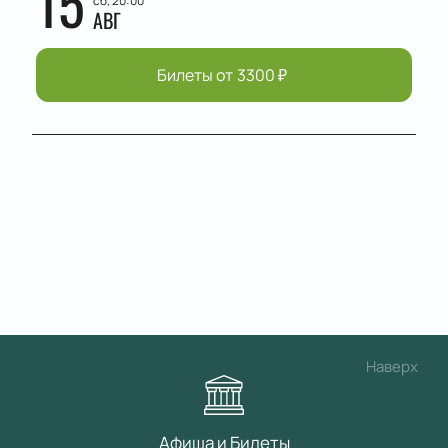
15
сб, 20:00
АВГ
Билеты от
3300
₽
Наверх
Афиша и Билеты