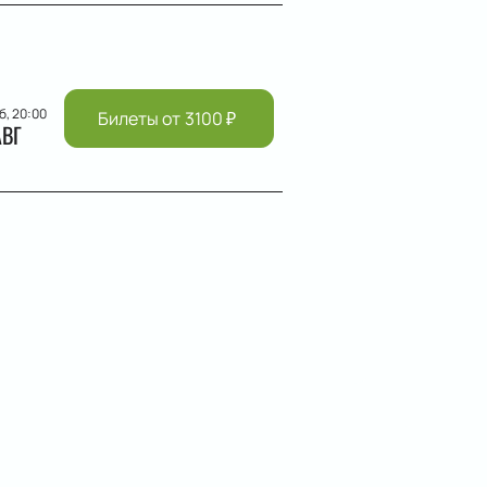
б, 20:00
Билеты от
3100
₽
АВГ