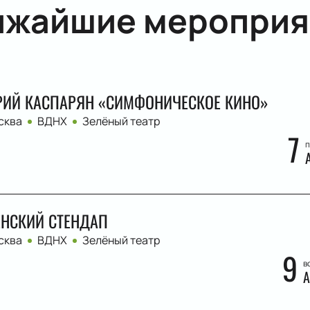
ижайшие мероприя
ИЙ КАСПАРЯН «СИМФОНИЧЕСКОЕ КИНО»
сква
ВДНХ
Зелёный театр
7
п
НСКИЙ СТЕНДАП
сква
ВДНХ
Зелёный театр
9
в
А