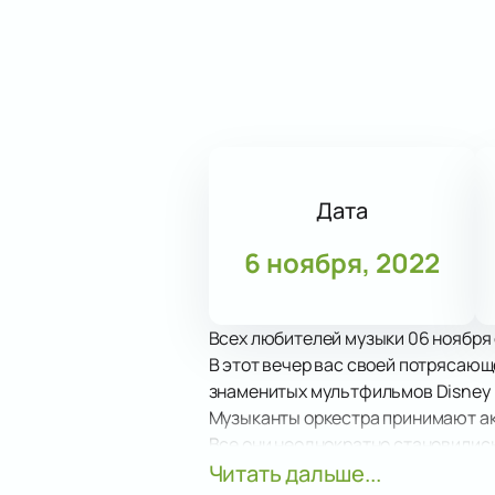
Дата
6 ноября, 2022
Всех любителей музыки 06 ноября 
В этот вечер вас своей потрясающ
знаменитых мультфильмов Disney и
Музыканты оркестра принимают ак
Все они неоднократно становилис
международного уровня.
Читать дальше...