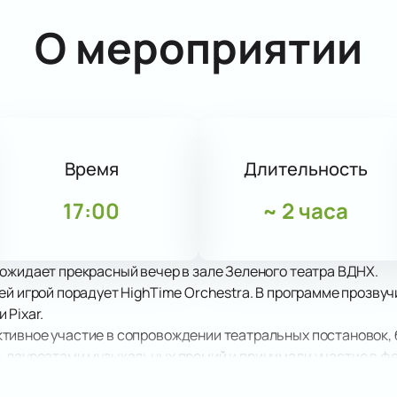
О мероприятии
Время
Длительность
17:00
~
2 часа
ожидает прекрасный вечер в зале Зеленого театра ВДНХ.
ей игрой порадует HighTime Orchestra. В программе прозву
 Pixar.
тивное участие в сопровождении театральных постановок, 
ь лауреатами музыкальных премий и принимали участие в фе