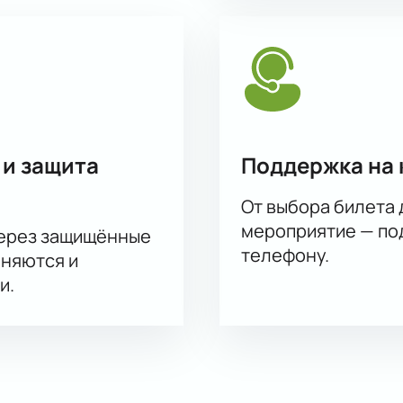
 и защита
Поддержка на 
От выбора билета 
мероприятие — под
через защищённые
телефону.
аняются и
и.