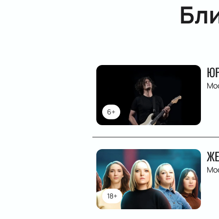
Бл
ЮР
Мо
6+
ЖЕ
Мо
18+