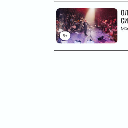
ОЛ
СИ
Мо
6+