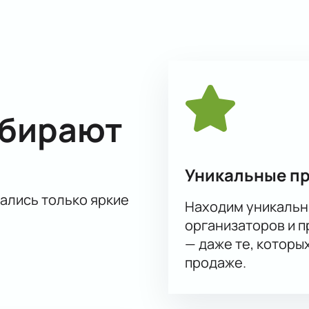
ствие от звучания музыкальных шедевров в таком превосхо
ыбирают
Уникальные п
тались только яркие
Находим уникальн
организаторов и 
— даже те, которы
продаже.