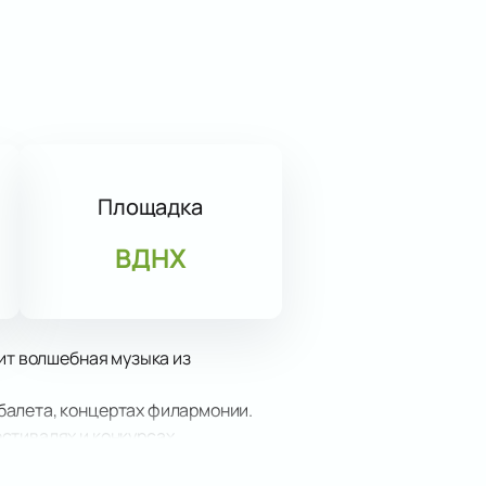
Площадка
ВДНХ
чит волшебная музыка из
балета, концертах филармонии.
стивалях и конкурсах