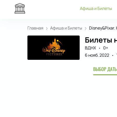
Афиша и Билеты
Главная
Афиша и Билеты
Disney&Pixar. H
Билеты н
ВДНХ
0+
6 нояб. 2022
ВЫБОР ДАТЫ