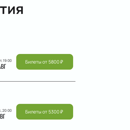
тия
т, 19:00
Билеты от
5800
₽
АВГ
с, 20:00
Билеты от
5300
₽
ВГ