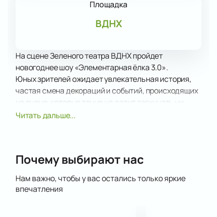
Площадка
ВДНХ
На сцене Зеленого театра ВДНХ пройдет
новогоднее шоу «Элементарная ёлка 3.0».
Юных зрителей ожидает увлекательная история,
частая смена декораций и событий, происходящих
на сцене, которые точно не дадут заскучать ни
самым маленьким, ни самым искушенным
Читать дальше...
зрителям.
Костюмированное представление с самыми
передовыми световыми эффектами, приятным
Почему выбирают нас
музыкальным сопровождением, танцами и
акробатическими номерами подарят самые
Нам важно, чтобы у вас остались только яркие
настоящие и живые эмоции, заставив позабыть обо
впечатления
всем на свете, кроме того, что будет происходить
на сцене.