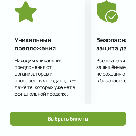
Новогоднее шоу «Элементарная ёлка 3.0» -
отличная «перезагрузка», повод сделать хорошее
настроение просто отличным, а также приобрести
яркие новые впечатления от современного
детского шоу!
Уникальные
Безопасная 
предложения
защита данн
Находим уникальные
Все платежи про
предложения от
защищённые шлю
организаторов и
не сохраняются 
проверенных продавцов —
в безопасности.
даже те, которых уже нет в
официальной продаже.
Выбрать билеты