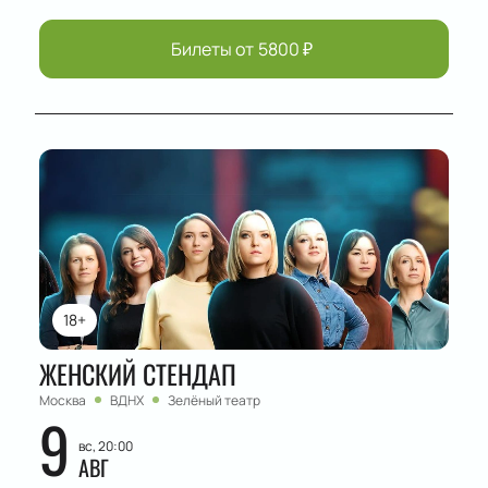
Билеты от
5800
₽
18+
ЖЕНСКИЙ СТЕНДАП
Москва
ВДНХ
Зелёный театр
9
вс, 20:00
АВГ