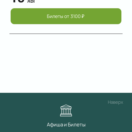
АВГ
Билеты от
3100
₽
Наверх
Афиша и Билеты