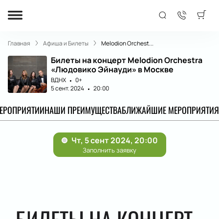
Главная
Афиша и Билеты
Melodion Orchest...
Билеты на концерт Melodion Orchestra
«Людовико Эйнауди» в Москве
ВДНХ
0+
5 сент. 2024
20:00
МЕРОПРИЯТИИ
НАШИ ПРЕИМУЩЕСТВА
БЛИЖАЙШИЕ МЕРОПРИЯТИЯ