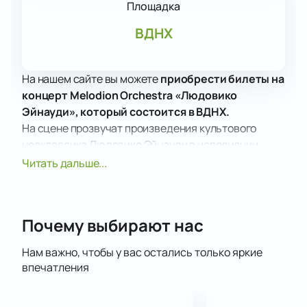
Площадка
ВДНХ
На нашем сайте вы можете
приобрести билеты на
концерт Melodion Orchestra «Людовико
Эйнауди», который состоится в ВДНХ.
На сцене прозвучат произведения культового
неоклассика Людовико Эйнауди в исполнении
Melodion Orchestra. Этот коллектив состоит из
Читать дальше...
молодых и талантливых музыкантов, чьи
профессиональные навыки уже были высоко
оценены такими известными артистами, как Хибла
Почему выбирают нас
Герзмава, Петр Дранга, Алексей Воробьев, группа
Кватро и Вадим Эйленкриг. Концерт обещает стать
Нам важно, чтобы у вас остались только яркие
значимым событием в культурной жизни Москвы.
впечатления
Не упустите возможность стать частью этого
музыкального события. Купить билеты на нашем