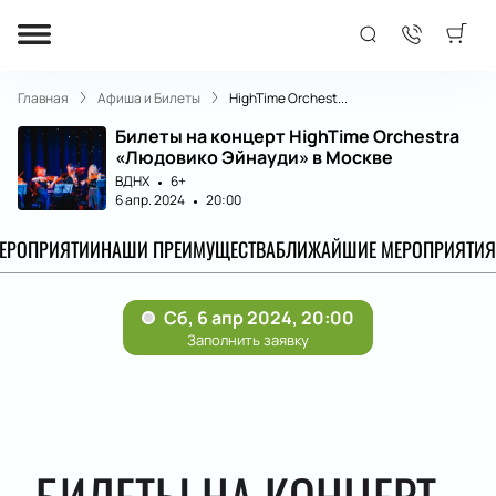
Главная
Афиша и Билеты
HighTime Orchest...
Билеты на концерт HighTime Orchestra
«Людовико Эйнауди» в Москве
ВДНХ
6+
6 апр. 2024
20:00
МЕРОПРИЯТИИ
НАШИ ПРЕИМУЩЕСТВА
БЛИЖАЙШИЕ МЕРОПРИЯТИЯ