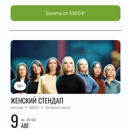
Билеты от
6500
₽
18+
ЖЕНСКИЙ СТЕНДАП
Москва
ВДНХ
Зелёный театр
9
вс, 20:00
АВГ