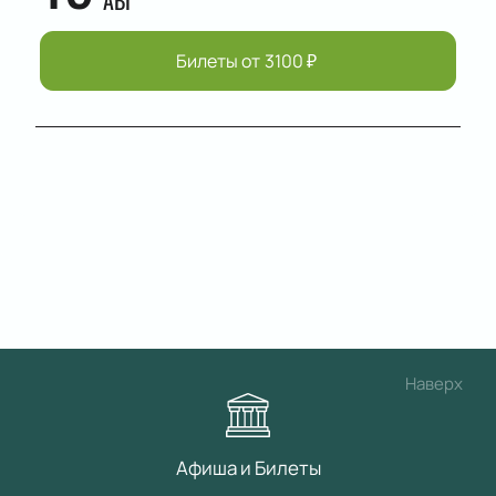
АВГ
Билеты от
3100
₽
Наверх
Афиша и Билеты