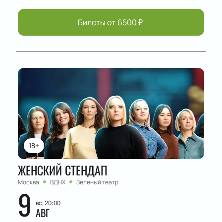
Билеты от
6500
₽
18+
ЖЕНСКИЙ СТЕНДАП
Москва
ВДНХ
Зелёный театр
9
вс, 20:00
АВГ