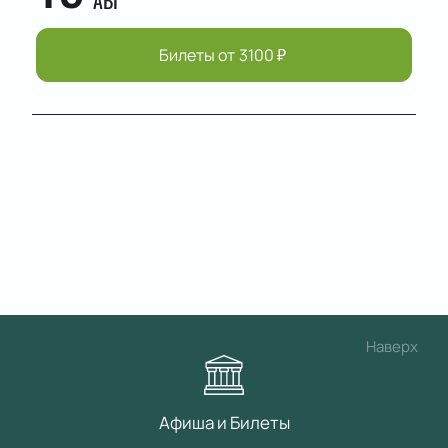
АВГ
Билеты от
3100
₽
Наверх
Афиша и Билеты