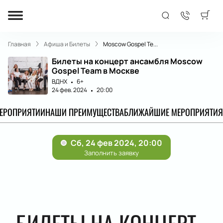
Главная
Афиша и Билеты
Moscow Gospel Te...
Билеты на концерт ансамбля Moscow
Gospel Team в Москве
ВДНХ
6+
24 фев. 2024
20:00
МЕРОПРИЯТИИ
НАШИ ПРЕИМУЩЕСТВА
БЛИЖАЙШИЕ МЕРОПРИЯТИЯ