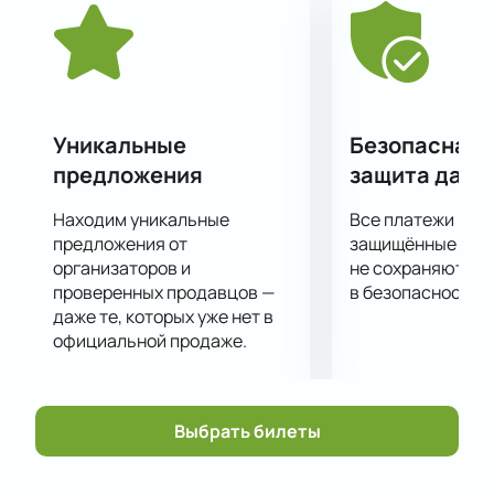
концерте, подтвердит, что он всегда проходит с
невероятным размахом и запоминается надолго.
Самое передовое световое и звуковое концертное
оборудование позволит вам отчетливо услышать
каждый аккорд и рассмотреть все в малейших
подробностях, независимо от того, как далеко от
Уникальные
Безопасная 
сцены вы находитесь!
предложения
защита данн
Билеты на концерт можно купить на нашем сайте.
Цена указана в электронной схеме концертной
Находим уникальные
Все платежи про
площадки и зависит от категории выбранных мест.
предложения от
защищённые шлю
Не затягивайте с покупкой билетов, ведь шоу
организаторов и
не сохраняются 
проверенных продавцов —
в безопасности.
пользуется большой популярностью.
даже те, которых уже нет в
официальной продаже.
Выбрать билеты