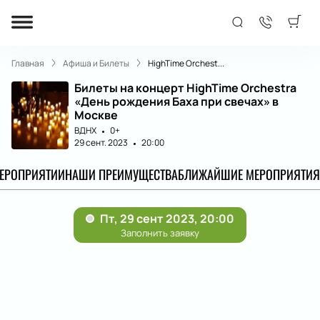
Главная
Афиша и Билеты
HighTime Orchest...
Билеты на концерт HighTime Orchestra
«День рождения Баха при свечах» в
Москве
ВДНХ
0+
29 сент. 2023
20:00
МЕРОПРИЯТИИ
НАШИ ПРЕИМУЩЕСТВА
БЛИЖАЙШИЕ МЕРОПРИЯТИЯ