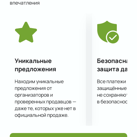
впечатления
известных кинофильмов, ставшие мировыми
хитами.
Оркестр часто принимает участие в музыкальных
фестивалях разных уровней и является лауреатом
многочисленных премий, а также участвует в
концертах филармонии.
Уникальные
Безопасная 
предложения
защита данн
Находим уникальные
Все платежи про
предложения от
защищённые шлю
организаторов и
не сохраняются 
проверенных продавцов —
в безопасности.
даже те, которых уже нет в
официальной продаже.