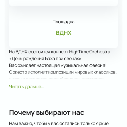
Площадка
ВДНХ
На ВДНХ состоится концерт HighTime Orchestra
«День рождения Баха при свечах».
Вас ожидает настоящая музыкальная феерия!
Оркестр исполнит композиции мировых классиков,
а также авторства российских композиторов.
Все музыканты оркестра принимают активное
Читать дальше...
участие в его жизни, часто гастролируют не только
по России, но и за пределами нашей страны.
Музыканты часто заняты в театральных
Почему выбирают нас
постановках, операх, балете. В репертуаре
оркестра не только классическая музыка, но и
Нам важно, чтобы у вас остались только яркие
эстрадные композиции, а также мелодии из