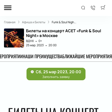
Главная
Афиша и Билеты
Funk & Soul Nigh...
Билеты на концерт АСЕТ «Funk & Soul
Night» в Москве
ВДНХ
0+
25 мар. 2023
20:00
МЕРОПРИЯТИИ
НАШИ ПРЕИМУЩЕСТВА
БЛИЖАЙШИЕ МЕРОПРИЯТИЯ