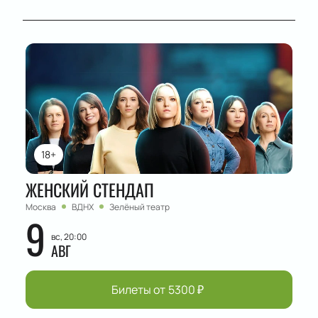
18+
ЖЕНСКИЙ СТЕНДАП
Москва
ВДНХ
Зелёный театр
9
вс, 20:00
АВГ
Билеты от
5300
₽