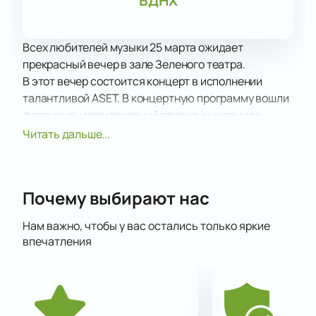
ВДНХ
Всех любителей музыки 25 марта ожидает
прекрасный вечер в зале Зеленого театра.
В этот вечер состоится концерт в исполнении
талантливой ASET. В концертную программу вошли
фрагменты произведений признанных гениев,
имена которых не нуждаются в дополнительном
Читать дальше...
представлении.
Все музыканты из ансамбля принимают активное
участие в его жизни, представляя его на различных
Почему выбирают нас
музыкальных конкурсах и фестивалях. Оркестр
многократно становился лауреатом престижных
Нам важно, чтобы у вас остались только яркие
премий.
впечатления
Подарите себе подлинное удовольствие от
звучания музыкальных шедевров в таком
превосходном исполнении.