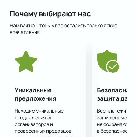
павильонов.
Почему выбирают нас
Далее нас ждёт выставка «Робостанция». Это
интерактивная выставка роботов для всей семьи,
Нам важно, чтобы у вас остались только яркие
которая стирает грань между технологичным
впечатления
настоящим и фантастическим будущим.
Уникальные
Безопасная 
предложения
защита данн
Находим уникальные
Все платежи про
предложения от
защищённые шлю
организаторов и
не сохраняются 
проверенных продавцов —
в безопасности.