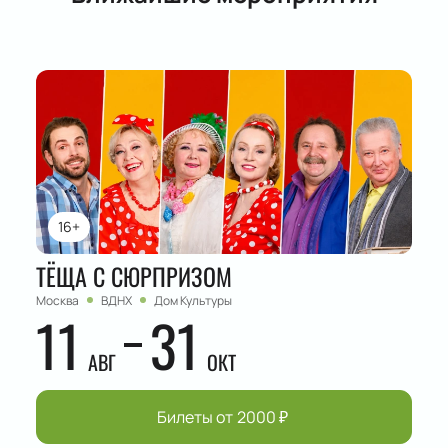
16+
ТЁЩА С СЮРПРИЗОМ
Москва
ВДНХ
Дом Культуры
11
31
АВГ
ОКТ
Билеты от
2000
₽