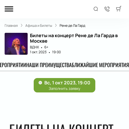
Главная
Афиша и Билеты
Рене де Ла Гард
Билеты на концерт Рене де Ла Гарда в
Москве
ВДНХ
6+
1 окт. 2023
19:00
МЕРОПРИЯТИИ
НАШИ ПРЕИМУЩЕСТВА
БЛИЖАЙШИЕ МЕРОПРИЯТИЯ