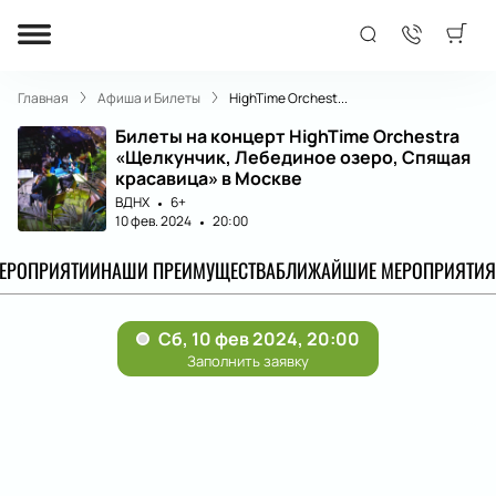
Главная
Афиша и Билеты
HighTime Orchest...
Билеты на концерт HighTime Orchestra
«Щелкунчик, Лебединое озеро, Спящая
красавица» в Москве
ВДНХ
6+
10 фев. 2024
20:00
МЕРОПРИЯТИИ
НАШИ ПРЕИМУЩЕСТВА
БЛИЖАЙШИЕ МЕРОПРИЯТИЯ