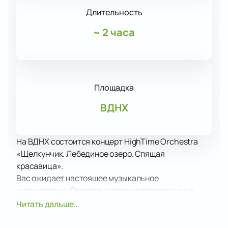
Длительность
~
2 часа
Площадка
ВДНХ
На ВДНХ состоится концерт HighTime Orchestra
«Щелкунчик. Лебединое озеро. Спящая
красавица».
Вас ожидает настоящее музыкальное
путешествие! Оркестр исполнит произведения
всемирно известных классических композиторов, а
Читать дальше...
также российских музыкантов.
Все участники коллектива активно включены в