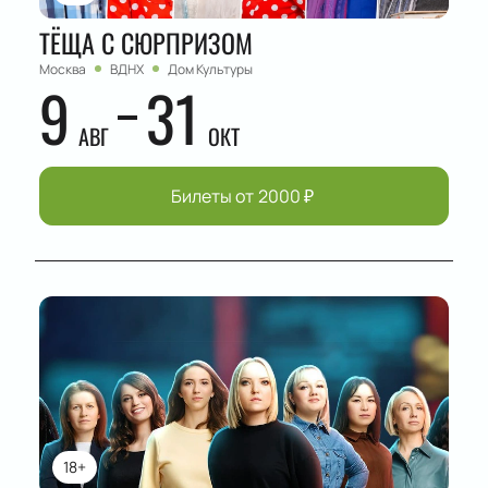
ТЁЩА С СЮРПРИЗОМ
Москва
ВДНХ
Дом Культуры
9
31
АВГ
ОКТ
Билеты от
2000
₽
18+