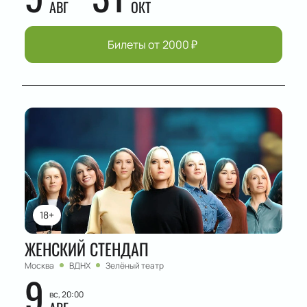
АВГ
ОКТ
Билеты от
2000
₽
18+
ЖЕНСКИЙ СТЕНДАП
Москва
ВДНХ
Зелёный театр
9
вс, 20:00