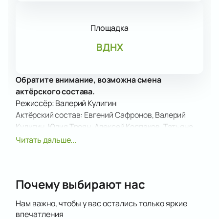
Площадка
ВДНХ
Обратите внимание, возможна смена
актёрского состава.
Режиссёр: Валерий Кулигин
Актёрский состав: Евгений Сафронов, Валерий
Кулигин, Юлия Троян, Алексей Колпаков, Татьяна
Садовая, Елена Иванова, Евгений Горбачук
Читать дальше...
Спектакль «Лекарство от жадности» по
одноименной пьесе Владимира Илюхова
приглашает зрителей окунуться в мир сказочного
Почему выбирают нас
леса, где обитают знакомые с детства персонажи:
Волк, Заяц, Лисичка, Мышка и даже Баба-Яга с
Нам важно, чтобы у вас остались только яркие
Котом. Это увлекательная история о том, как
впечатления