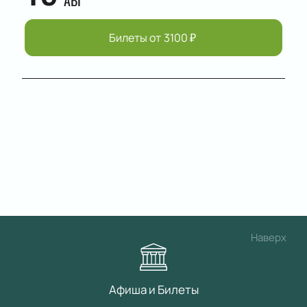
АВГ
Билеты от
3100
₽
Наверх
Афиша и Билеты