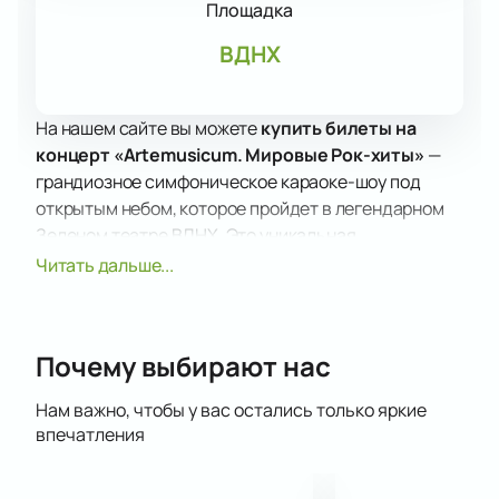
Площадка
ВДНХ
На нашем сайте вы можете
купить билеты на
концерт «Artemusicum. Мировые Рок-хиты»
—
грандиозное симфоническое караоке-шоу под
открытым небом, которое пройдет в легендарном
Зеленом театре ВДНХ. Это уникальная
возможность стать частью самого масштабного
Читать дальше...
музыкального события в России, где зрители
становятся главными звездами вечера.
Вас ждет программа, наполненная хитами
Почему выбирают нас
мирового и русского рока. Насладитесь живым
исполнением легендарных треков от Queen,
Нам важно, чтобы у вас остались только яркие
Metallica, Pink Floyd, Evanescence, Linkin Park, Арии,
впечатления
Кино и других. Все композиции прозвучат в
авторских аранжировках Imperialis Orchestra,