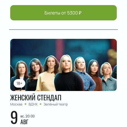
Билеты от
5300
₽
18+
ЖЕНСКИЙ СТЕНДАП
Москва
ВДНХ
Зелёный театр
9
вс, 20:00
АВГ