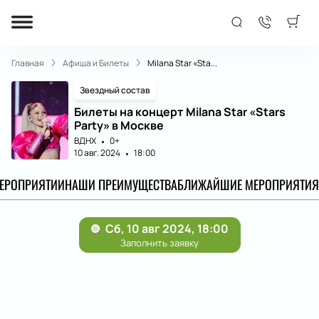
Главная
Афиша и Билеты
Milana Star «Sta...
Звездный состав
Билеты на концерт Milana Star «Stars
Party» в Москве
ВДНХ
0+
10 авг. 2024
18:00
МЕРОПРИЯТИИ
НАШИ ПРЕИМУЩЕСТВА
БЛИЖАЙШИЕ МЕРОПРИЯТИЯ