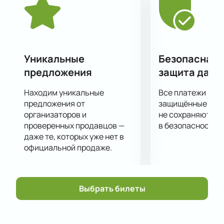
Концерт Milana Star обещает стать ярким
событием, которое подарит зрителям
незабываемые впечатления. Милана готова
поделиться своей энергией и любовью с каждым
зрителем, создавая атмосферу радости и
Уникальные
Безопасная 
вдохновения. Живое исполнение популярных песен
предложения
защита данн
позволит поклонникам насладиться творчеством
любимой артистки в полной мере.
Находим уникальные
Все платежи про
Купить билеты
на нашем сайте легко и удобно. Не
предложения от
защищённые шлю
пропустите шанс увидеть живое выступление
организаторов и
не сохраняются 
проверенных продавцов —
в безопасности.
любимой исполнительницы и зарядиться её
даже те, которых уже нет в
невероятной энергетикой.
официальной продаже.
Выбрать билеты