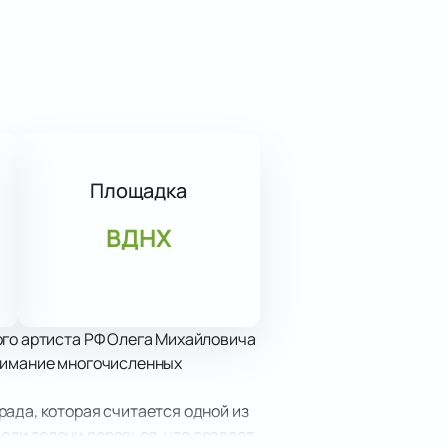
Площадка
ВДНХ
ого артиста РФ Олега Михайловича
внимание многочисленных
ада, которая считается одной из
еди зелени деревьев, что создает