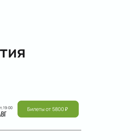
тия
т, 19:00
Билеты от
5800
₽
АВГ