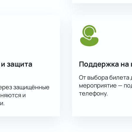
 и защита
Поддержка на 
От выбора билета 
мероприятие — под
через защищённые
телефону.
аняются и
и.