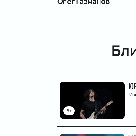
Олег Газманов
Бл
ЮР
Мо
6+