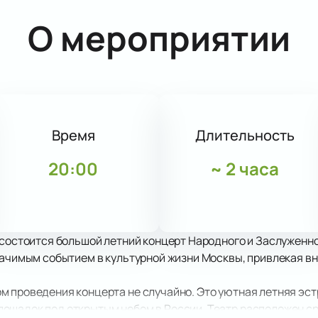
О мероприятии
Время
Длительность
20:00
~
2 часа
 состоится большой летний концерт Народного и Заслуженн
значимым событием в культурной жизни Москвы, привлекая 
 проведения концерта не случайно. Это уютная летняя эстр
ощадок под открытым небом в России. Театр расположен ср