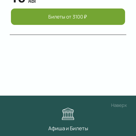
АВГ
Билеты от
3100
₽
Наверх
Афиша и Билеты