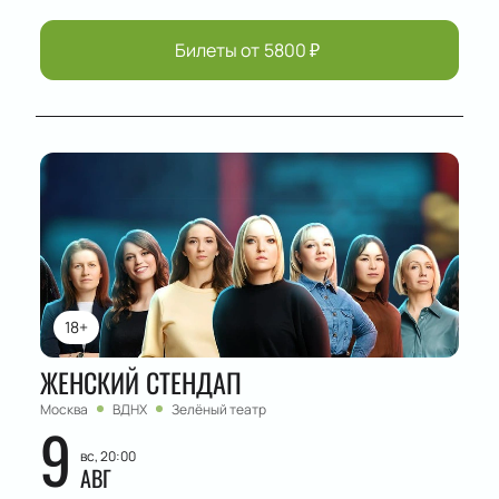
Билеты от
5800
₽
18+
ЖЕНСКИЙ СТЕНДАП
Москва
ВДНХ
Зелёный театр
9
вс, 20:00
АВГ