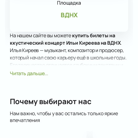
Площадка
ВДНХ
На нашем сайте вы можете
купить билеты на
ккустический концерт Ильи Киреева на ВДНХ
.
Илья Киреев — музыкант, композитор и продюсер,
который начал свою карьеру ещё в школьные годы.
Его творчество отличается глубокими текстами и
мощным вокалом, что делает каждое выступление
Читать дальше...
особенным. Концерт в тропической оранжерее
ВДНХ станет отличной возможностью
познакомиться с его новыми работами.
Почему выбирают нас
Не упустите шанс посетить акустический концерт
Ильи Киреева в тропической оранжерее ВДНХ. Это
Нам важно, чтобы у вас остались только яркие
мероприятие станет ярким событием осеннего
впечатления
сезона, предлагая уникальную возможность
насладиться живой музыкой в окружении