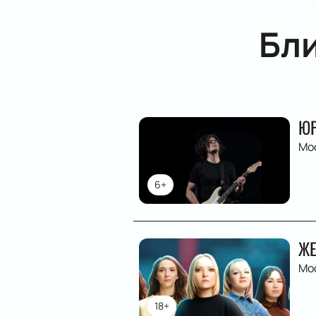
Бл
ЮР
Мо
6+
ЖЕ
Мо
18+