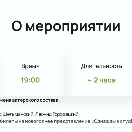
О мероприятии
Время
Длительность
19:00
~
2 часа
мена актёрского состава.
ис Шельманский, Леонид Городецкий.
 билеты на новогоднее представление «Однажды в студ
оторый подарит незабываемые впечатления и зарядит праз