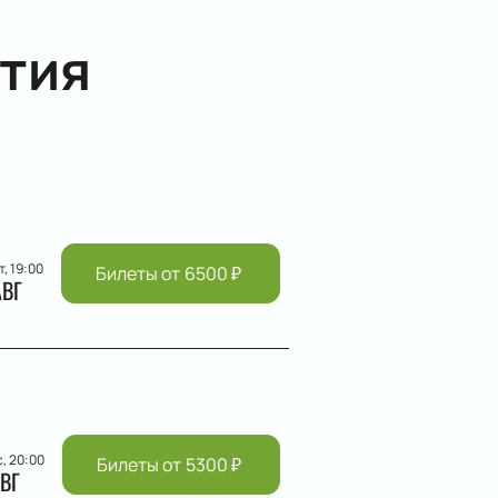
тия
т, 19:00
Билеты от
6500
₽
АВГ
с, 20:00
Билеты от
5300
₽
ВГ