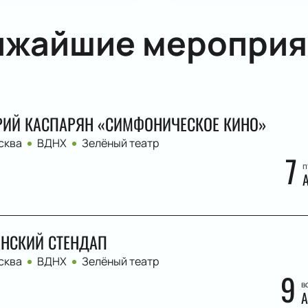
ижайшие мероприя
ИЙ КАСПАРЯН «СИМФОНИЧЕСКОЕ КИНО»
сква
ВДНХ
Зелёный театр
7
п
НСКИЙ СТЕНДАП
сква
ВДНХ
Зелёный театр
9
в
А