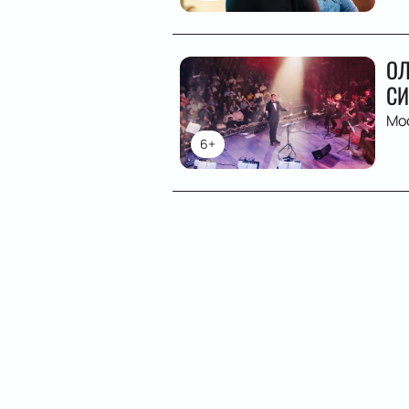
ОЛ
СИ
Мо
6+