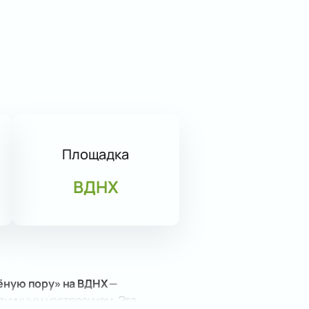
Площадка
ВДНХ
ёную пору» на ВДНХ
—
дничным настроением. Это