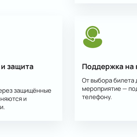
 и защита
Поддержка на 
От выбора билета 
мероприятие — под
через защищённые
телефону.
аняются и
и.