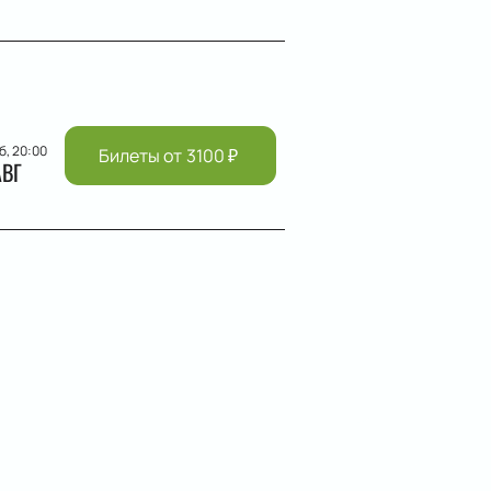
б, 20:00
Билеты от
3100
₽
АВГ