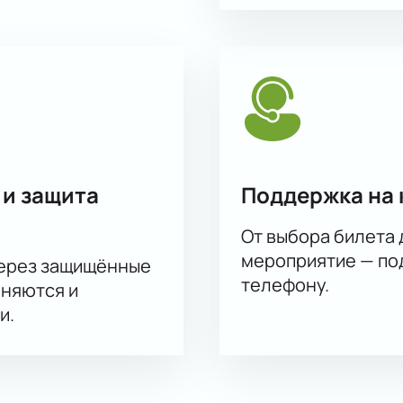
 и защита
Поддержка на 
От выбора билета 
мероприятие — под
через защищённые
телефону.
аняются и
и.