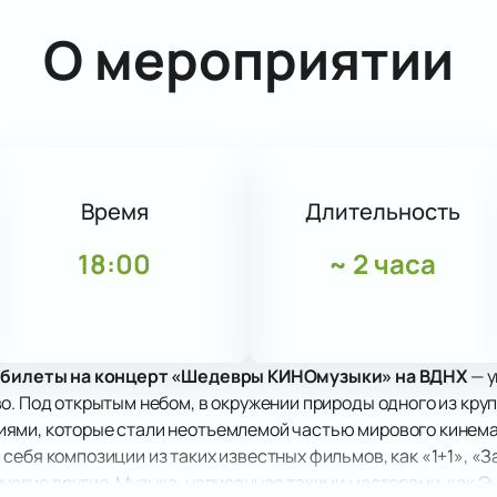
О мероприятии
Время
Длительность
18:00
~
2 часа
 билеты на концерт «Шедевры КИНОмузыки» на ВДНХ
— у
о. Под открытым небом, в окружении природы одного из кру
ями, которые стали неотъемлемой частью мирового кинем
себя композиции из таких известных фильмов, как «1+1», «З
ногие другие. Музыка, написанная такими мастерами, как 