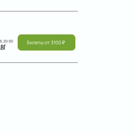
б, 20:00
Билеты от
3100
₽
АВГ