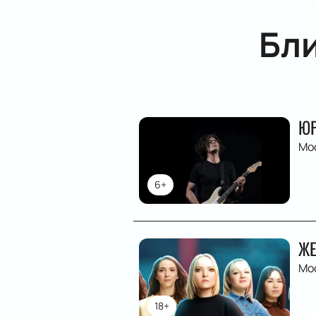
Бл
ЮР
Мо
6+
ЖЕ
Мо
18+