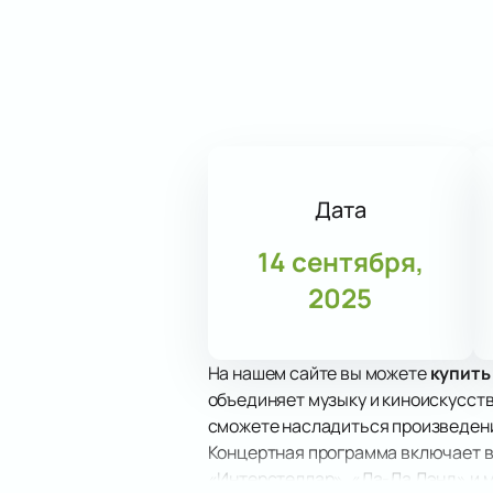
Дата
14 сентября,
2025
На нашем сайте вы можете
купить
объединяет музыку и киноискусств
сможете насладиться произведени
Концертная программа включает в 
«Интерстеллар», «Ла-Ла Лэнд» и м