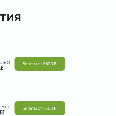
тия
т, 19:00
Билеты от
5800
₽
АВГ
с, 20:00
Билеты от
5300
₽
ВГ