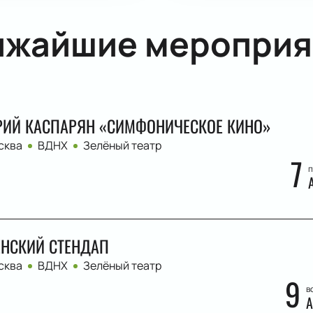
ижайшие мероприя
ИЙ КАСПАРЯН «СИМФОНИЧЕСКОЕ КИНО»
сква
ВДНХ
Зелёный театр
7
п
НСКИЙ СТЕНДАП
сква
ВДНХ
Зелёный театр
9
в
А