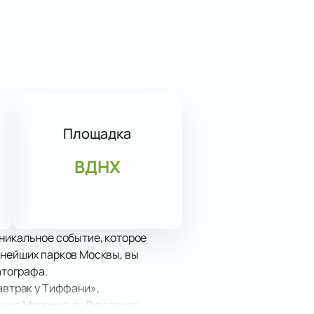
Площадка
ВДНХ
никальное событие, которое
пнейших парков Москвы, вы
атографа.
автрак у Тиффани»,
Эннио Морриконе, Людовико