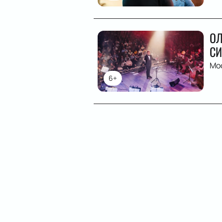
ОЛ
СИ
Мо
6+