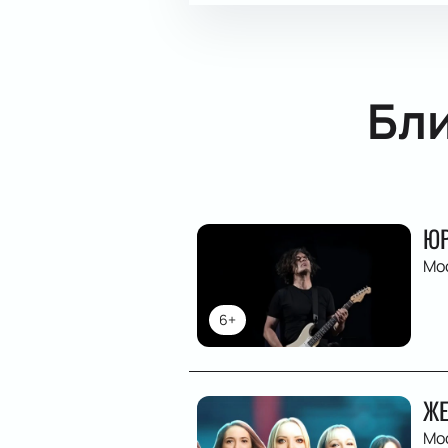
Бл
ЮР
Мо
6+
ЖЕ
Мо