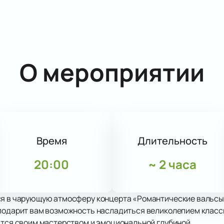
О мероприятии
Время
Длительность
20:00
~
2 часа
ся в чарующую атмосферу концерта «Романтические вальсы 
 подарит вам возможность насладиться великолепием класс
ится своим мастерством и эмоциональной глубиной.