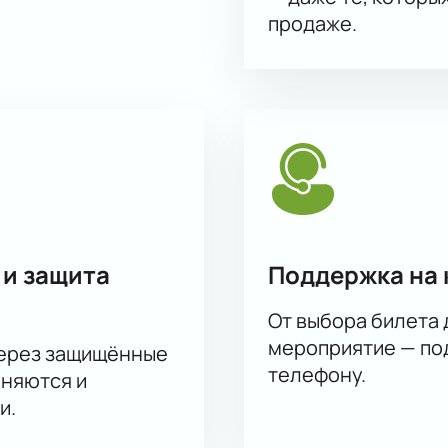
продаже.
 и защита
Поддержка на 
От выбора билета 
мероприятие — под
через защищённые
телефону.
аняются и
и.