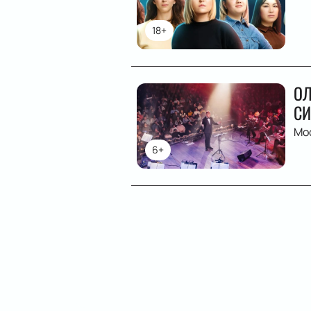
18+
ОЛ
СИ
Мо
6+