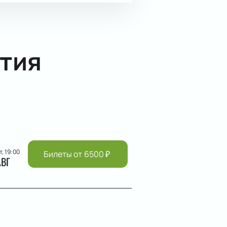
тия
т, 19:00
Билеты от
6500
₽
АВГ