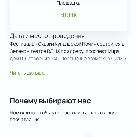
Площадка
ВДНХ
Дата и место проведения
Фестиваль «Сказки Купальской Ночи» состоится в
Зеленом театре ВДНХ по адресу: проспект Мира,
дом 119, строение 545. Посещение возможно 5 или 6
июля.
Описание события и площадки
Читать дальше...
Фестиваль посвящен Ивану Купале. Гости
познакомятся с традициями славян. В программе —
обряды, мастер-классы, народные игры, гадания.
Почему выбирают нас
Финал вечера — шоу.
Билеты на фестиваль «Сказки
Нам важно, чтобы у вас остались только яркие
Купальской Ночи» онлайн
впечатления
Приобретите билеты на фестиваль «Сказки
Купальской Ночи»
на сайте. Цена зависит от