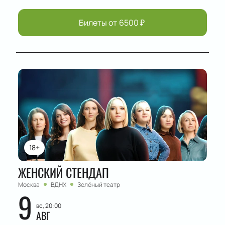
Билеты от
6500
₽
18+
ЖЕНСКИЙ СТЕНДАП
Москва
ВДНХ
Зелёный театр
9
вс, 20:00
АВГ