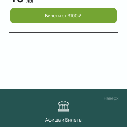
АВГ
Билеты от
3100
₽
Наверх
Афиша и Билеты