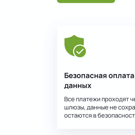
Оплатить билет можно любым удоб
доступны в личном кабинете. Зака
стоимости билетов.
Для корпоративных клиентов есть
с учетом пожеланий по рассадке г
Корпоративным клиентам
Для компаний доступны коллектив
билетов, время начала и продолжи
сайте.
Безопасная оплата
данных
Все платежи проходят 
шлюзы, данные не сохр
остаются в безопасност