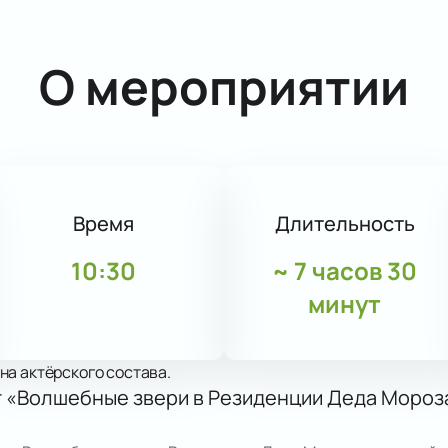
О мероприятии
Время
Длительность
10:30
~
7 часов 30
минут
на актёрского состава.
т «Волшебные звери в Резиденции Деда Мороза