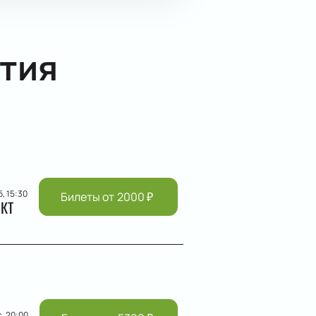
тия
б, 15:30
Билеты от
2000
₽
КТ
с, 20:00