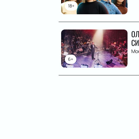
18+
ОЛ
СИ
Мо
6+