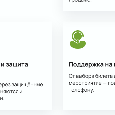
ным способом. После оплаты билеты поступают на электрон
з также возможен по телефону — менеджер поможет выбрать
 предложения по бронированию VIP-лож или групповых пос
остей.
ные заказы с выбором мест и персональным обслуживанием 
тельность спектакля можно у менеджера по телефону или ч
 и защита
Поддержка на 
От выбора билета 
мероприятие — под
через защищённые
телефону.
аняются и
и.