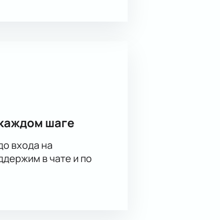
ную почту или становятся
 места, расскажет о расписании и
ещений. Мы поможем выбрать места
группы. Узнать стоимость
ерез форму обратной связи на
каждом шаге
до входа на
держим в чате и по