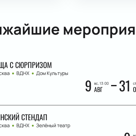
ижайшие мероприя
ЩА С СЮРПРИЗОМ
сква
ВДНХ
Дом Культуры
9
31
вс, 13:00
с
АВГ
О
НСКИЙ СТЕНДАП
сква
ВДНХ
Зелёный театр
в