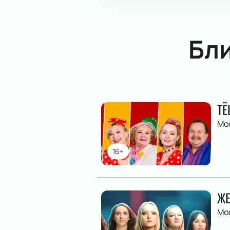
Бл
ТЁ
Мо
16+
ЖЕ
Мо