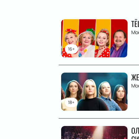
ТЁ
Мо
16+
ЖЕ
Мо
18+
ОЛ
СИ