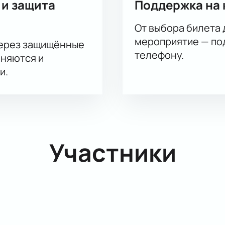
 и защита
Поддержка на 
От выбора билета 
мероприятие — под
через защищённые
телефону.
аняются и
и.
Участники