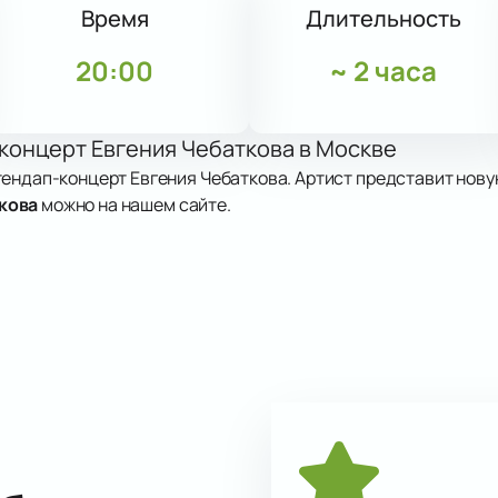
Время
Длительность
20:00
~
2 часа
-концерт Евгения Чебаткова в Москве
тендап-концерт Евгения Чебаткова. Артист представит нов
кова
можно на нашем сайте.
у: проспект Мира, дом 119, строение 545. Время начала смот
ов. Комик известен своими шутками, опытом выступлений на
ористических проектах. В его программе нет пошлости, он р
атериал.
х клубов и ведущий программ.
юры и номера.