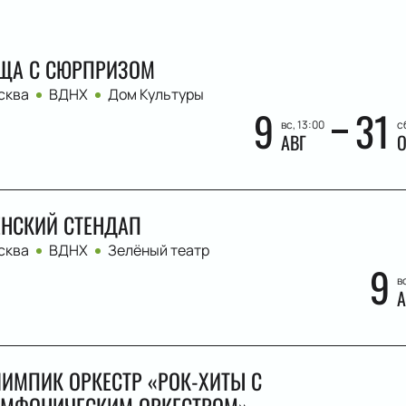
ЩА С СЮРПРИЗОМ
сква
ВДНХ
Дом Культуры
9
31
вс, 13:00
с
АВГ
О
НСКИЙ СТЕНДАП
сква
ВДНХ
Зелёный театр
9
в
А
ИМПИК ОРКЕСТР «РОК-ХИТЫ С
МФОНИЧЕСКИМ ОРКЕСТРОМ»