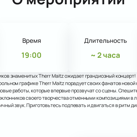
Время
Длительность
19:00
~
2 часа
иков знаменитых Therr Maitz ожидает грандиозный концерт!
рольном графике Therr Maitz порадует своих фанатов новой
овые работы, которые впервые прозвучат со сцены. Спешите
 поклонников своего творчества отменными композициями в 
ичный звук. Приготовьтесь подпевать и двигаться в ритм д