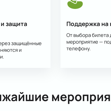
 и защита
Поддержка на 
От выбора билета 
мероприятие — под
через защищённые
телефону.
аняются и
и.
ижайшие мероприя