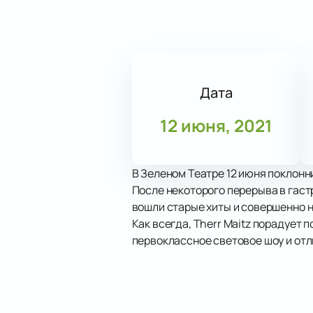
Дата
12 июня, 2021
В Зеленом Театре 12 июня поклонн
После некоторого перерыва в гаст
вошли старые хиты и совершенно н
Как всегда, Therr Maitz порадует
первоклассное световое шоу и отл