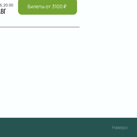
б, 20:00
Билеты от
3100
₽
АВГ
Наверх