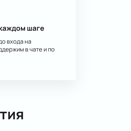
каждом шаге
до входа на
держим в чате и по
тия