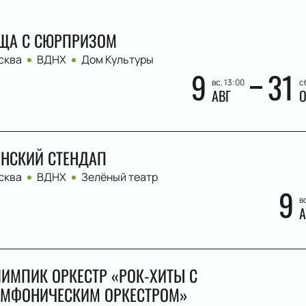
ЩА С СЮРПРИЗОМ
сква
ВДНХ
Дом Культуры
9
31
вс, 13:00
с
АВГ
О
НСКИЙ СТЕНДАП
сква
ВДНХ
Зелёный театр
9
в
А
ИМПИК ОРКЕСТР «РОК-ХИТЫ С
МФОНИЧЕСКИМ ОРКЕСТРОМ»