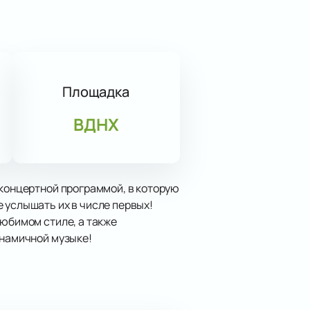
Площадка
ВДНХ
 концертной программой, в которую
 услышать их в числе первых!
любимом стиле, а также
инамичной музыке!