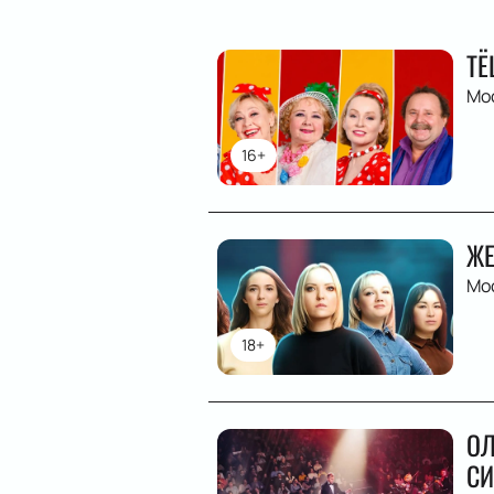
ТЁ
Мо
16+
ЖЕ
Мо
18+
ОЛ
СИ