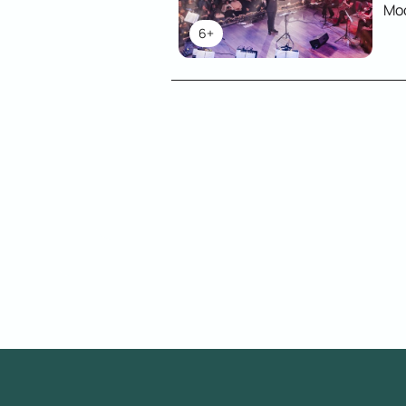
Мо
6+