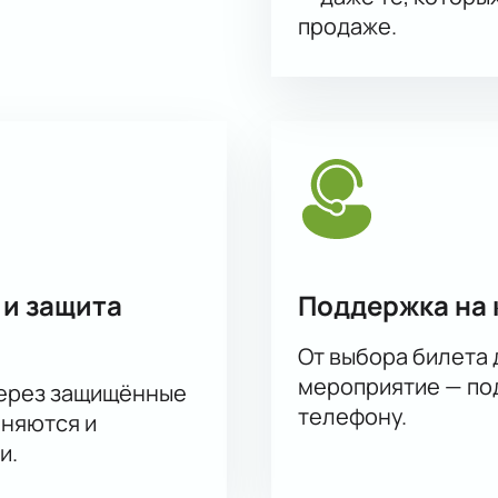
продаже.
 и защита
Поддержка на 
От выбора билета 
мероприятие — под
через защищённые
телефону.
аняются и
и.