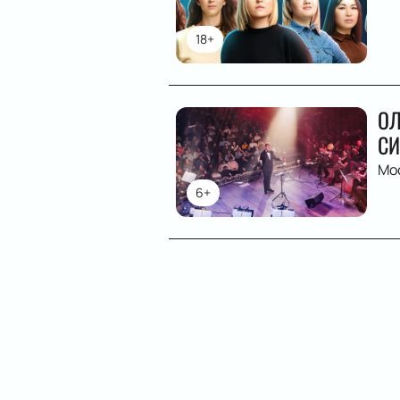
18+
ОЛ
СИ
Мо
6+