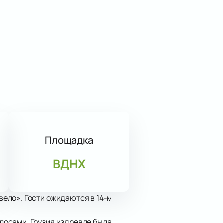
Площадка
ВДНХ
ело». Гости ожидаются в 14-м
лосами. Грузия издревле была