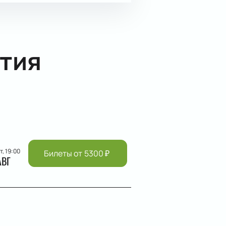
тия
т, 19:00
Билеты от
5300
₽
АВГ