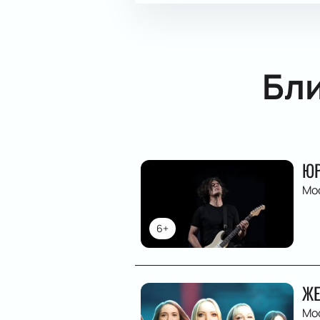
Бл
ЮР
Мо
6+
ЖЕ
Мо