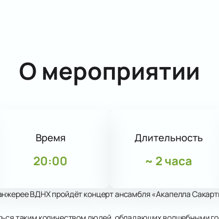
О мероприятии
Время
Длительность
20:00
~
2 часа
анжерее ВДНХ пройдёт концерт ансамбля «Акапелла Сакартв
ться таким количеством людей, обладающих волшебными го