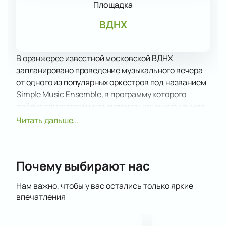
Площадка
ВДНХ
В оранжерее известной московской ВДНХ
запланировано проведение музыкального вечера
от одного из популярных оркестров под названием
Simple Music Ensemble, в программу которого
войдут саундтреки мультипликационных фильмов
Disney и Pixar.
Читать дальше...
Simple Music Ensemble – известная студия
камерной музыки, в составе которой выступают
ведущие музыканты – инструменталисты. Для
Почему выбирают нас
каждого концерта может меняться состав
исполнителей. Количество музыкантов в основном
Нам важно, чтобы у вас остались только яркие
варьируется от двух до тринадцати человек.
впечатления
Отдельного внимания достоен репертуар
коллектива, который отличается невероятной