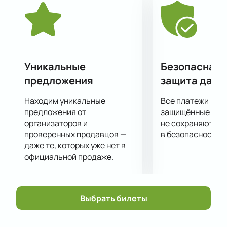
гибкостью. Simple Music Ensemble никогда не
специализировался на одном музыкальном стиле и
может с легкостью исполнить произведения
классических композиторов и оригинальную
аранжировку саундтрека из популярного фильма.
В этом концерте знаменитый коллектив сыграет
Уникальные
Безопасная 
для слушателей музыку из кино и
предложения
защита данн
мультипликационных работ The Walt Disney
Company и Pixar.
Находим уникальные
Все платежи про
Получить удовольствие от живого исполнения
предложения от
защищённые шлю
симфоническим оркестром музыки из
организаторов и
не сохраняются 
проверенных продавцов —
в безопасности.
мультфильмов вы сможете, купив билеты на
даже те, которых уже нет в
концерт Simple Music Ensemble.
официальной продаже.
Выбрать билеты