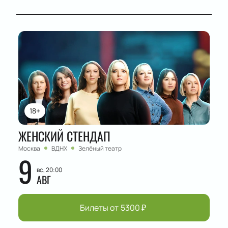
18+
ЖЕНСКИЙ СТЕНДАП
Москва
ВДНХ
Зелёный театр
9
вс, 20:00
АВГ
Билеты от
5300
₽