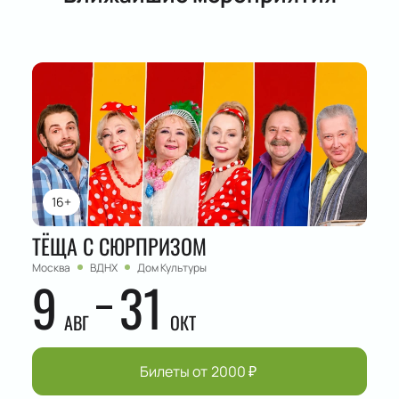
16+
ТЁЩА С СЮРПРИЗОМ
Москва
ВДНХ
Дом Культуры
9
31
АВГ
ОКТ
Билеты от
2000
₽