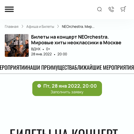
Главная
Афиша и Билеты
NEOrchestra. Мир...
Билеты на концерт NEOrchestra.
Мировые хиты неоклассики в Москве
ВДНХ
0+
28 янв. 2022
20:00
МЕРОПРИЯТИИ
НАШИ ПРЕИМУЩЕСТВА
БЛИЖАЙШИЕ МЕРОПРИЯТИЯ