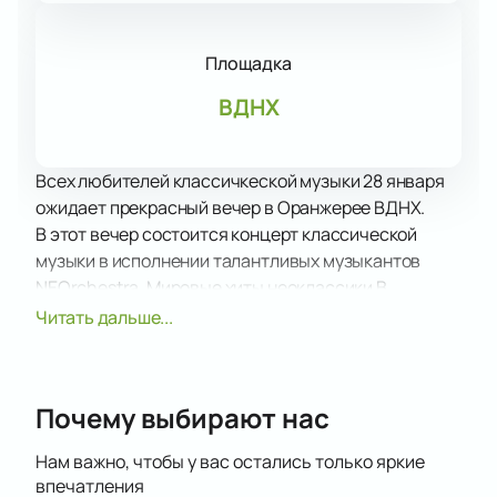
Площадка
ВДНХ
Всех любителей классичкеской музыки 28 января
ожидает прекрасный вечер в Оранжерее ВДНХ.
В этот вечер состоится концерт классической
музыки в исполнении талантливых музыкантов
NEOrchestra. Мировые хиты неоклассики В
концертную программу вошли произведения
Читать дальше...
Шедевры Людовико Эйнауди, рождественские
увертюры, новогодние песни, зимние сонаты —
лучшие атмосферные мелодии и любимые
Почему выбирают нас
композиции неоклассиков в исполнении камерного
оркестра NÉOrchestra.
Нам важно, чтобы у вас остались только яркие
Получите массу удовольствия от прослушивания
впечатления