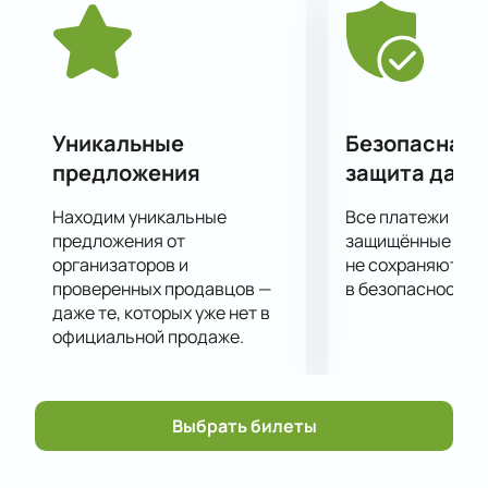
хитами.
Simple Music Ensemble часто принимает участие в
музыкальных фестивалях разных уровней и
является лауреатом многочисленных премий, а
также участвует в концертах.
Уникальные
Безопасная 
предложения
защита данн
Находим уникальные
Все платежи про
предложения от
защищённые шлю
организаторов и
не сохраняются 
проверенных продавцов —
в безопасности.
даже те, которых уже нет в
официальной продаже.
Выбрать билеты