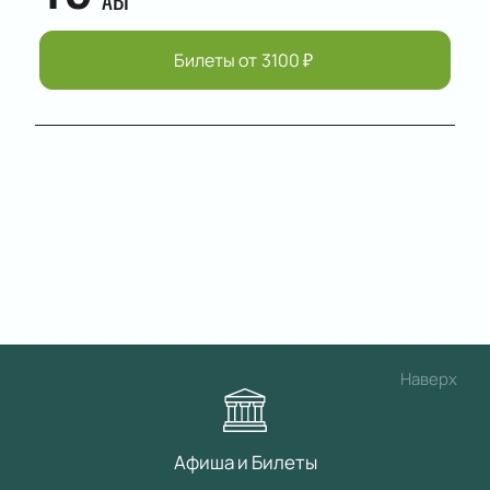
АВГ
Билеты от
3100
₽
Наверх
Афиша и Билеты