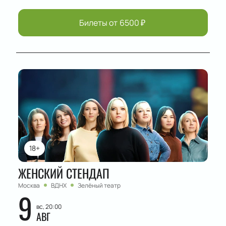
Билеты от
6500
₽
18+
ЖЕНСКИЙ СТЕНДАП
Москва
ВДНХ
Зелёный театр
9
вс, 20:00
АВГ