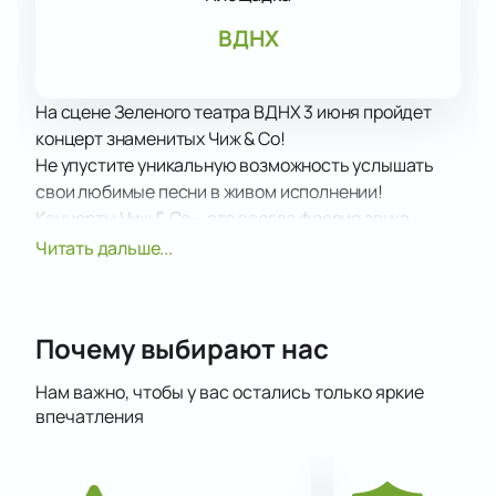
ВДНХ
На сцене Зеленого театра ВДНХ 3 июня пройдет
концерт знаменитых Чиж & Co!
Не упустите уникальную возможность услышать
свои любимые песни в живом исполнении!
Концерты Чиж & Co – это всегда феерия звука,
света, настоящий драйв и невероятные эмоции!
Читать дальше...
В концертную программу вошли как старые,
известные и любимые многими поклонниками
композиции, так и самые свежие работы, которые
Почему выбирают нас
вы впервые услышите на концерте. У вас будет
уникальная возможность услышать новые треки в
Нам важно, чтобы у вас остались только яркие
числе первых!
впечатления
Подарите себе невероятные впечатления от
посещения концерта своего любимого
исполнителя!