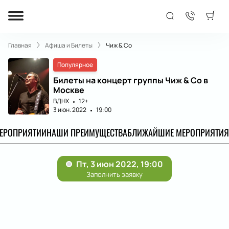
Главная
Афиша и Билеты
Чиж & Co
Популярное
Билеты на концерт группы Чиж & Co в
Москве
ВДНХ
12+
3 июн. 2022
19:00
МЕРОПРИЯТИИ
НАШИ ПРЕИМУЩЕСТВА
БЛИЖАЙШИЕ МЕРОПРИЯТИЯ