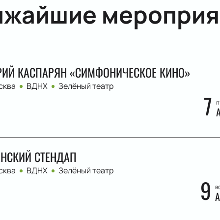
ижайшие мероприя
ИЙ КАСПАРЯН «СИМФОНИЧЕСКОЕ КИНО»
сква
ВДНХ
Зелёный театр
7
п
НСКИЙ СТЕНДАП
сква
ВДНХ
Зелёный театр
9
в
А