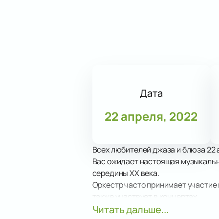
Дата
22 апреля, 2022
Всех любителей джаза и блюза 22 
Вас ожидает настоящая музыкальн
середины XX века.
Оркестр часто принимает участие 
также участвует в концертах.
Подарите себе подлинное удоволь
Читать дальше...