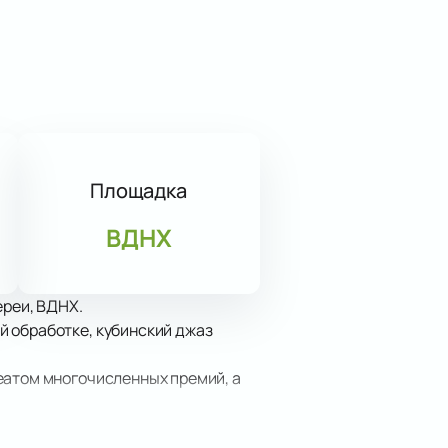
Площадка
ВДНХ
ереи, ВДНХ.
й обработке, кубинский джаз
еатом многочисленных премий, а
дном исполнении.