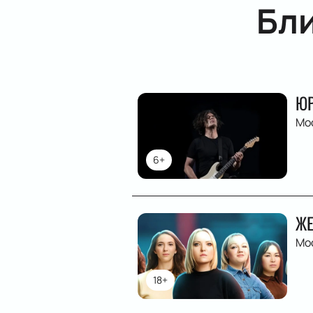
Бл
ЮР
Мо
6+
ЖЕ
Мо
18+