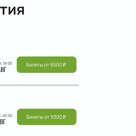
тия
т, 19:00
Билеты от
6500
₽
АВГ
с, 20:00
Билеты от
5300
₽
ВГ