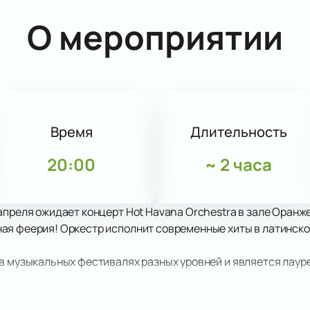
О мероприятии
Время
Длительность
20:00
~
2 часа
апреля ожидает концерт Hot Havana Оrchestra в зале Оранж
ая феерия! Оркестр исполнит современные хиты в латинско
в музыкальных фестивалях разных уровней и является лаур
ствие от звучания музыкальных шедевров в таком превосхо