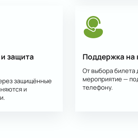
 и защита
Поддержка на 
От выбора билета 
мероприятие — под
через защищённые
телефону.
аняются и
и.