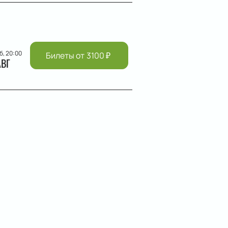
б, 20:00
Билеты от
3100
₽
АВГ