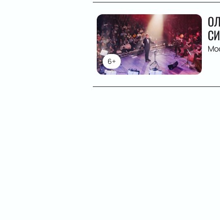
ОЛ
СИ
Мо
6+