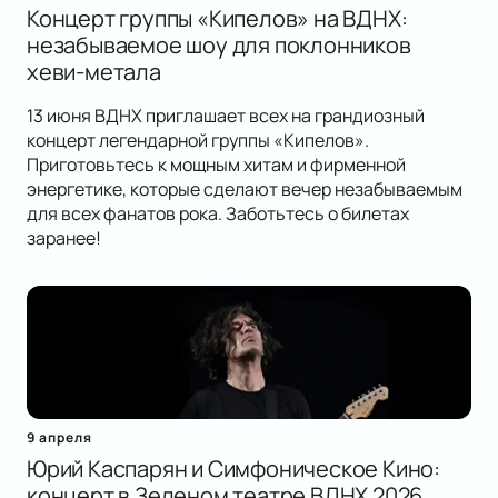
Концерт группы «Кипелов» на ВДНХ:
незабываемое шоу для поклонников
хеви-метала
13 июня ВДНХ приглашает всех на грандиозный
концерт легендарной группы «Кипелов».
Приготовьтесь к мощным хитам и фирменной
энергетике, которые сделают вечер незабываемым
для всех фанатов рока. Заботьтесь о билетах
заранее!
9 апреля
Юрий Каспарян и Симфоническое Кино:
концерт в Зеленом театре ВДНХ 2026