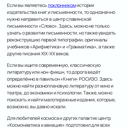
Если вы являетесь
поклонником
истории
издательства книг и письменности, то однозначно
нужно направиться в центр славянской
письменности «Слово». Здесь, можно не только
узнать о развитии письменности, но также увидеть
реконструкцию первой типографии, оригиналы
учебников «Арифметика» и «Грамматика», а также
другие писания XIX-XX веков.
Если вы ищите современную, классическую
литературу или нон-фикшн, то дорога ведёт
определённо в павильон «Книги» РОСИЗО. Здесь
можно найти разноплановую литературу от кино и
театра, до экономики и психологии. Также, можно
поискать и найти малотиражные издания, которые,
возможно, вы давно искали.
Для любителей космоса и других галактик центр
«Космонавтика и авиация» подготовил для всех