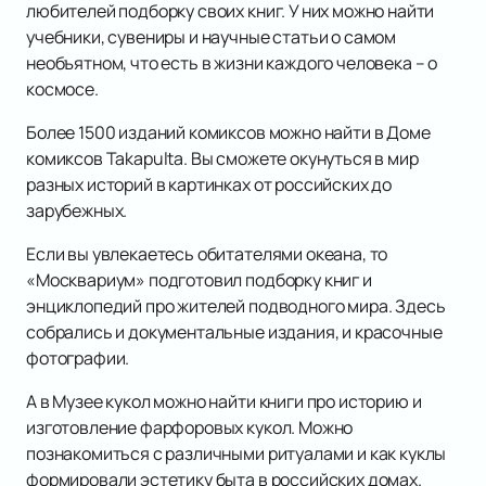
любителей подборку своих книг. У них можно найти
учебники, сувениры и научные статьи о самом
необъятном, что есть в жизни каждого человека – о
космосе.
Более 1500 изданий комиксов можно найти в Доме
комиксов Takapulta. Вы сможете окунуться в мир
разных историй в картинках от российских до
зарубежных.
Если вы увлекаетесь обитателями океана, то
«Москвариум» подготовил подборку книг и
энциклопедий про жителей подводного мира. Здесь
собрались и документальные издания, и красочные
фотографии.
А в Музее кукол можно найти книги про историю и
изготовление фарфоровых кукол. Можно
познакомиться с различными ритуалами и как куклы
формировали эстетику быта в российских домах.