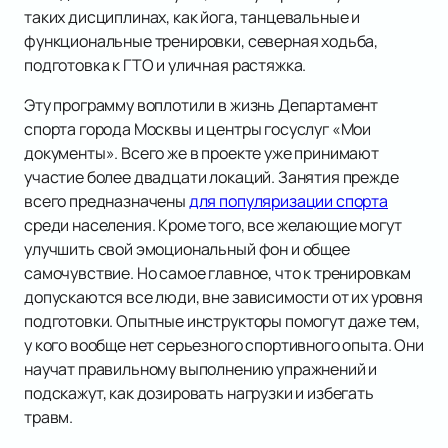
таких дисциплинах, как йога, танцевальные и
функциональные тренировки, северная ходьба,
подготовка к ГТО и уличная растяжка.
Эту программу воплотили в жизнь Департамент
спорта города Москвы и центры госуслуг «Мои
документы». Всего же в проекте уже принимают
участие более двадцати локаций. Занятия прежде
всего предназначены
для популяризации спорта
среди населения. Кроме того, все желающие могут
улучшить свой эмоциональный фон и общее
самочувствие. Но самое главное, что к тренировкам
допускаются все люди, вне зависимости от их уровня
подготовки. Опытные инструкторы помогут даже тем,
у кого вообще нет серьезного спортивного опыта. Они
научат правильному выполнению упражнений и
подскажут, как дозировать нагрузки и избегать
травм.