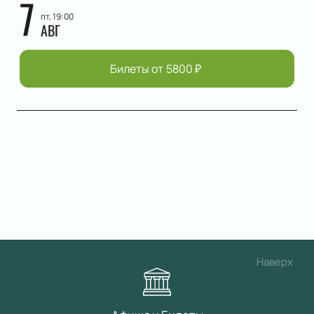
7
пт, 19:00
АВГ
Билеты от
5800
₽
Наверх