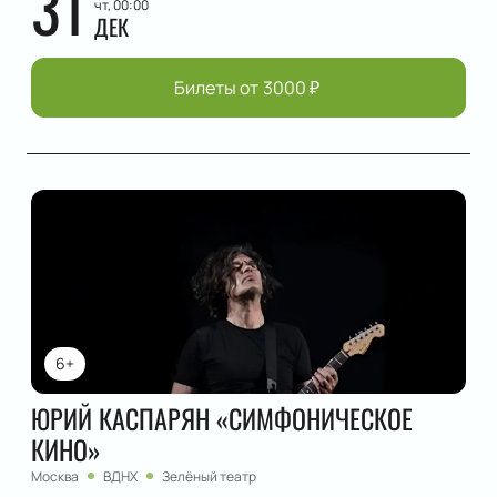
31
чт, 00:00
ДЕК
Билеты от
3000
₽
6+
ЮРИЙ КАСПАРЯН «СИМФОНИЧЕСКОЕ
КИНО»
Москва
ВДНХ
Зелёный театр