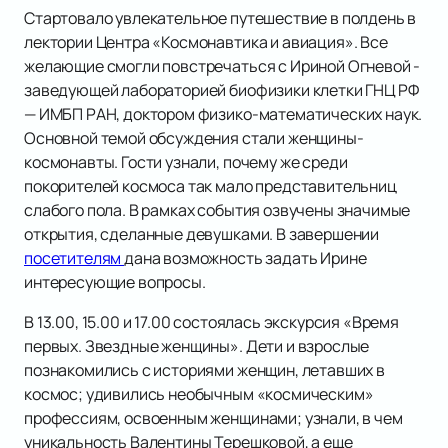
Стартовало увлекательное путешествие в полдень в
лектории Центра «Космонавтика и авиация». Все
желающие смогли повстречаться с Ириной Огневой -
заведующей лабораторией биофизики клетки ГНЦ РФ
— ИМБП РАН, доктором физико-математических наук.
Основной темой обсуждения стали женщины-
космонавты. Гости узнали, почему же среди
покорителей космоса так мало представительниц
слабого пола. В рамках события озвучены значимые
открытия, сделанные девушками. В завершении
посетителям
дана возможность задать Ирине
интересующие вопросы.
В 13.00, 15.00 и 17.00 состоялась экскурсия «Время
первых. Звездные женщины». Дети и взрослые
познакомились с историями женщин, летавших в
космос; удивились необычным «космическим»
профессиям, освоенным женщинами; узнали, в чем
уникальность Валентины Терешковой, а еще