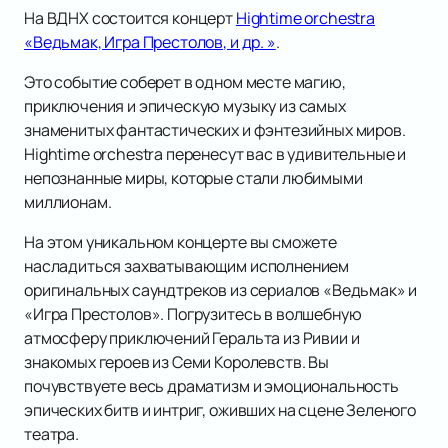
На ВДНХ состоится концерт
Hightime orchestra
«Ведьмак, Игра Престолов, и др. »
.
Это событие соберет в одном месте магию,
приключения и эпическую музыку из самых
знаменитых фантастических и фэнтезийных миров.
Hightime orchestra перенесут вас в удивительные и
непознанные миры, которые стали любимыми
миллионам.
На этом уникальном концерте вы сможете
насладиться захватывающим исполнением
оригинальных саундтреков из сериалов «Ведьмак» и
«Игра Престолов». Погрузитесь в волшебную
атмосферу приключений Геральта из Ривии и
знакомых героев из Семи Королевств. Вы
почувствуете весь драматизм и эмоциональность
эпических битв и интриг, оживших на сцене Зеленого
театра.