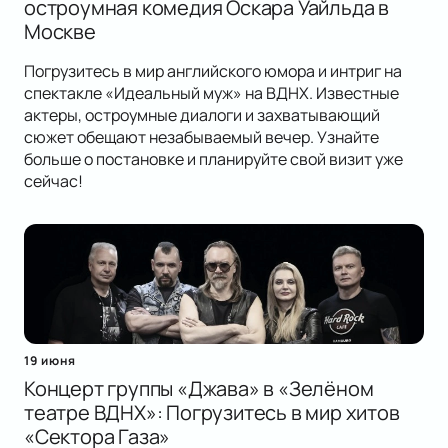
остроумная комедия Оскара Уайльда в
Москве
Погрузитесь в мир английского юмора и интриг на
спектакле «Идеальный муж» на ВДНХ. Известные
актеры, остроумные диалоги и захватывающий
сюжет обещают незабываемый вечер. Узнайте
больше о постановке и планируйте свой визит уже
сейчас!
19 июня
Концерт группы «Джава» в «Зелёном
театре ВДНХ»: Погрузитесь в мир хитов
«Сектора Газа»