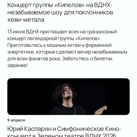
Концерт группы «Кипелов» на ВДНХ:
незабываемое шоу для поклонников
хеви-метала
13 июня ВДНХ приглашает всех на грандиозный
концерт легендарной группы «Кипелов».
Приготовьтесь к мощным хитам и фирменной
энергетике, которые сделают вечер незабываемым
для всех фанатов рока. Заботьтесь о билетах
заранее!
9 апреля
Юрий Каспарян и Симфоническое Кино:
концерт в Зеленом театре ВДНХ 2026