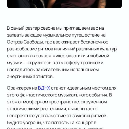
В самый разгар сезона мы приглашаем вас на
захватывающее музыкальное путешествие на
Остров Свободы, где вас ожидает бесконечное
разнообразие ритмов и влияний различных культур,
смешанных в сочном миксе экзотики и любимой
музыки. Погрузитесь в атмосферу тропиков и
насладитесь зажигательным исполнением
энергичных артистов.
Оранжерея на
ВДНХ
станет идеальным местом для
этого фантастического музыкального события. В
этом атмосферном пространстве, окруженном
экзотическими растениями, вы испытаете
невероятное удовольствие от звуков и ритмов.
Будьте уверены, что попасть на концерт в