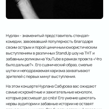
Нурлан - знаменитый представитель стендап-
комедии, завоевавший популярность благодаря
своим острым и порой циничным юмористическим
выступлениям в различных StandUp шоу на ТНТ и
забавным роликам на YouTube в рамках проекта «Что
было дальше?». Его сценический образ, смелые
шутки и неподражаемая харизма захватывают
зрителей с первых минут выступления.
На этом концерте Нурлана Сабурова вас ожидают
самые искромётные и зажигательные монологи,
которые рассмешат до слёз! Его умение щекотать
нервы аудитории и забавные истории не оставят