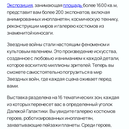
Экспозиция
, занимающая
площадь
более 1600 кв.м,
представит вам более 200 экспонатов, включая
анимированных инопланетян, космическую технику,
реконструкции миров и галерею костюмов из
знаменитой киносаги.
Звездные войны стали настоящим феноменом и
культовым явлением. Это произведение искусства,
созданное с любовью и вниманием к каждой детали,
которое восхитило миллионы зрителей. Теперь вы
сможете самостоятельно погрузиться в мир
Звездных войн, где каждая сцена оживает перед
вами.
Выставка разделена на 16 тематических зон, каждая
из которых перенесет вас в определенный уголок
Далекой Галактики. Вы увидите галерею костюмов
героев, роботизированных инопланетян,
захватывающие пейзажи планеты. Среди героев,