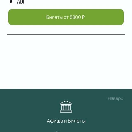
АВГ
Билеты от
5800
₽
Наверх
Афиша и Билеты