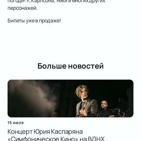
погоди! », Карлсона, Умки и многих других
персонажей.
Билеты уже в продаже!
Больше новостей
15 июля
Концерт Юрия Каспаряна
«Симфоническое Кино» на ВДНХ