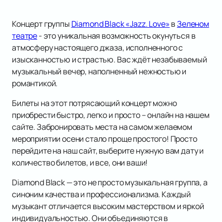
Концерт группы
Diamond Black «Jazz. Love»
в
Зеленом
театре
- это уникальная возможность окунуться в
атмосферу настоящего джаза, исполненного с
изысканностью и страстью. Вас ждёт незабываемый
музыкальный вечер, наполненный нежностью и
романтикой.
Билеты на этот потрясающий концерт можно
приобрести быстро, легко и просто – онлайн на нашем
сайте. Забронировать места на самом желаемом
мероприятии осени стало проще простого! Просто
перейдите на наш сайт, выберите нужную вам дату и
количество билетов, и все, они ваши!
Diamond Black — это не просто музыкальная группа, а
синоним качества и профессионализма. Каждый
музыкант отличается высоким мастерством и яркой
индивидуальностью. Они объединяются в