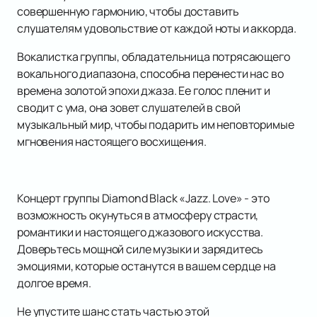
совершенную гармонию, чтобы доставить
слушателям удовольствие от каждой ноты и аккорда.
Вокалистка группы, обладательница потрясающего
вокального диапазона, способна перенести нас во
времена золотой эпохи джаза. Ее голос пленит и
сводит с ума, она зовет слушателей в свой
музыкальный мир, чтобы подарить им неповторимые
мгновения настоящего восхищения.
Концерт группы Diamond Black «Jazz. Love» - это
возможность окунуться в атмосферу страсти,
романтики и настоящего джазового искусства.
Доверьтесь мощной силе музыки и зарядитесь
эмоциями, которые останутся в вашем сердце на
долгое время.
Не упустите шанс стать частью этой