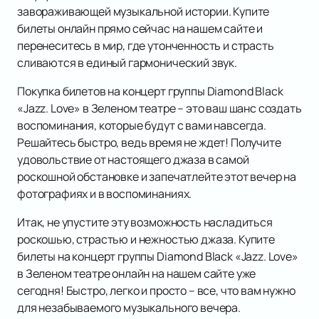
завораживающей музыкальной истории. Купите
билеты онлайн прямо сейчас на нашем сайте и
перенеситесь в мир, где утонченность и страсть
сливаются в единый гармонический звук.
Покупка билетов на концерт группы Diamond Black
«Jazz. Love» в Зеленом театре – это ваш шанс создать
воспоминания, которые будут с вами навсегда.
Решайтесь быстро, ведь время не ждет! Получите
удовольствие от настоящего джаза в самой
роскошной обстановке и запечатлейте этот вечер на
фотографиях и в воспоминаниях.
Итак, не упустите эту возможность насладиться
роскошью, страстью и нежностью джаза. Купите
билеты на концерт группы Diamond Black «Jazz. Love»
в Зеленом театре онлайн на нашем сайте уже
сегодня! Быстро, легко и просто – все, что вам нужно
для незабываемого музыкального вечера.