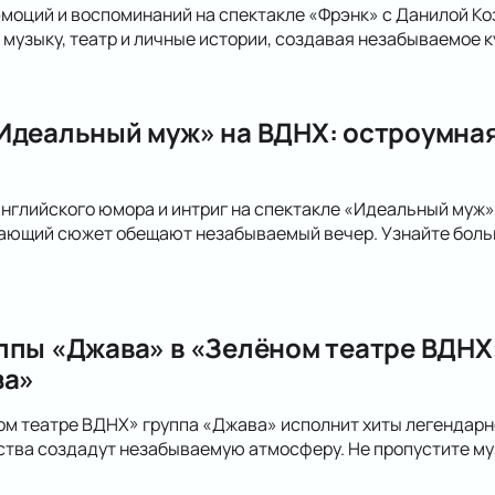
эмоций и воспоминаний на спектакле «Фрэнк» с Данилой Ко
музыку, театр и личные истории, создавая незабываемое к
Идеальный муж» на ВДНХ: остроумная
английского юмора и интриг на спектакле «Идеальный муж
ающий сюжет обещают незабываемый вечер. Узнайте больше
ппы «Джава» в «Зелёном театре ВДНХ»
за»
ном театре ВДНХ» группа «Джава» исполнит хиты легендарно
ства создадут незабываемую атмосферу. Не пропустите му