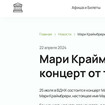
Афиша и Билеты
Главная
Новости
Мари Краймбрери
22 апреля 2024
Мари Крайм
концерт от
25 июля в ВДНХ состоится концерт М
Мари Краймбрери, настоящее имя Ма