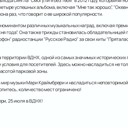
ыхода сингла "Смогу ли я без тебя" в 2012 году, который мг
четыре успешных альбома, включая "Мне так хорошо", "Океан",
она раз, что говорит о ее широкой популярности.
номинантом различных музыкальных наград, включая премии
ня года". Она также трижды становилась обладательницей
он" радиостанции "Русское Радио" за свои хиты "Пряталась 
а территории ВДНХ, одной из самых значимых исторических
условия для посетителей. Здесь можно насладиться не толь
асотой парковой зоны.
в мир музыки Мари Краймбрери и насладиться неповторимой
опитесь, количество мест ограничено!
ри, 25 июля в ВДНХ!