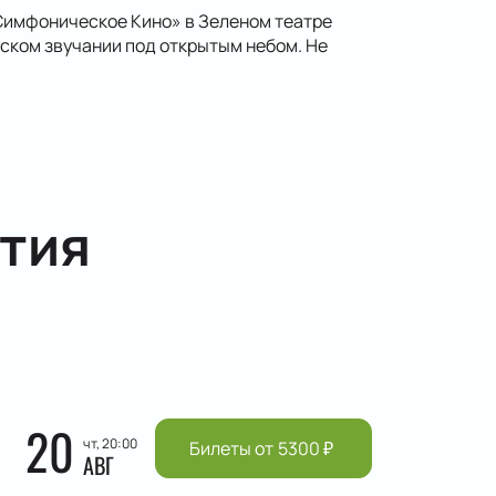
Симфоническое Кино» в Зеленом театре
ском звучании под открытым небом. Не
тия
20
чт, 20:00
Билеты от
5300
₽
АВГ