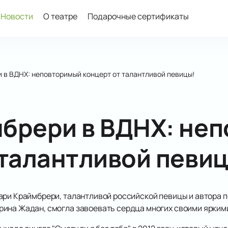
Новости
О театре
Подарочные сертификаты
 в ВДНХ: неповторимый концерт от талантливой певицы!
брери в ВДНХ: не
 талантливой певиц
ари Краймбрери, талантливой российской певицы и автора 
рина Жадан, смогла завоевать сердца многих своими ярки