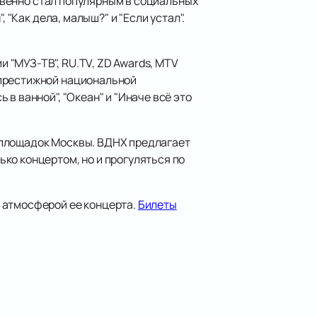
новенно стал популярным в социальных
 "Как дела, малыш?" и "Если устал".
 "МУЗ-ТВ", RU.TV, ZD Awards, MTV
 престижной национальной
в ванной", "Океан" и "Иначе всё это
 площадок Москвы. ВДНХ предлагает
ко концертом, но и прогуляться по
 атмосферой ее концерта.
Билеты