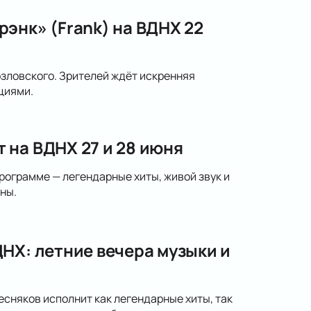
энк» (Frank) на ВДНХ 22
озловского. Зрителей ждёт искренняя
циями.
 на ВДНХ 27 и 28 июня
рограмме — легендарные хиты, живой звук и
ны.
НХ: летние вечера музыки и
сняков исполнит как легендарные хиты, так