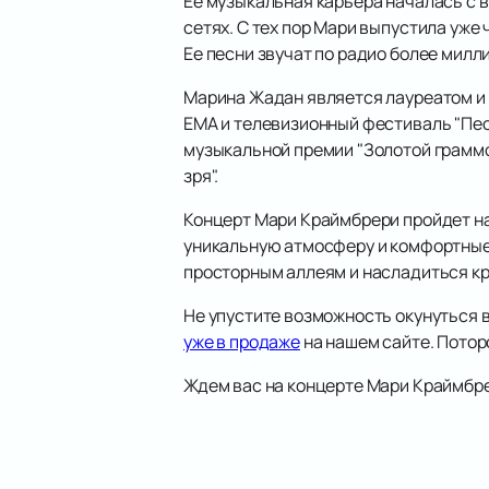
Ее музыкальная карьера началась с в
сетях. С тех пор Мари выпустила уже 
Ее песни звучат по радио более милли
Марина Жадан является лауреатом и 
EMA и телевизионный фестиваль "Пес
музыкальной премии "Золотой граммоф
зря".
Концерт Мари Краймбрери пройдет н
уникальную атмосферу и комфортные 
просторным аллеям и насладиться кр
Не упустите возможность окунуться 
уже в продаже
на нашем сайте. Потор
Ждем вас на концерте Мари Краймбре