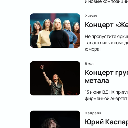
и новые композиции
2 июня
Концерт «Же
Не пропустите ярки
талантливых комеди
юмора!
6 мая
Концерт гру
метала
13 июня ВДНХ пригл
фирменной энергети
9 апреля
Юрий Каспар