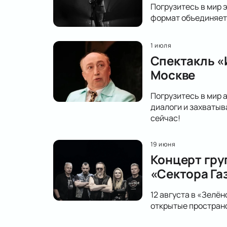
Погрузитесь в мир 
формат объединяет 
1 июля
Спектакль «
Москве
Погрузитесь в мир 
диалоги и захватыв
сейчас!
19 июня
Концерт гру
«Сектора Га
12 августа в «Зелё
открытые простран