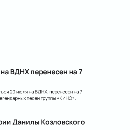
на ВДНХ перенесен на 7
ся 20 июля на ВДНХ, перенесен на 7
егендарных песен группы «КИНО».
рии Данилы Козловского