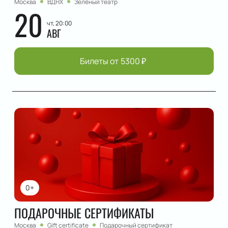
Москва
ВДНХ
Зелёный театр
20
чт, 20:00
АВГ
Билеты от
5300
₽
0+
ПОДАРОЧНЫЕ СЕРТИФИКАТЫ
Москва
Gift certificate
Подарочный сертификат