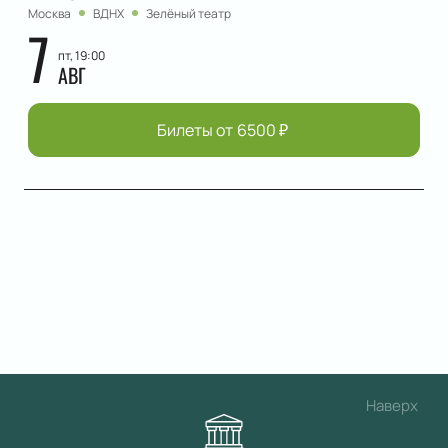
Москва
ВДНХ
Зелёный театр
7
пт, 19:00
АВГ
Билеты от
6500
₽
Наверх