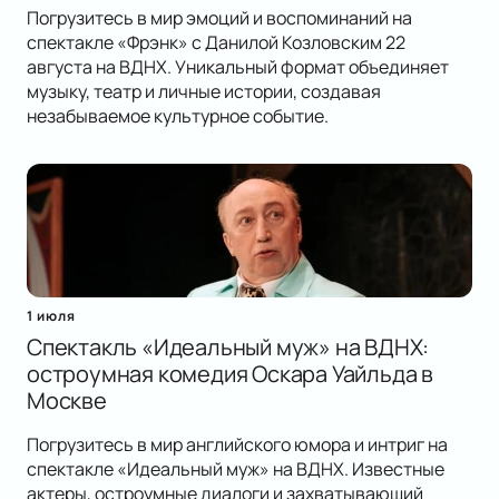
Погрузитесь в мир эмоций и воспоминаний на
спектакле «Фрэнк» с Данилой Козловским 22
августа на ВДНХ. Уникальный формат объединяет
музыку, театр и личные истории, создавая
незабываемое культурное событие.
1 июля
Спектакль «Идеальный муж» на ВДНХ:
остроумная комедия Оскара Уайльда в
Москве
Погрузитесь в мир английского юмора и интриг на
спектакле «Идеальный муж» на ВДНХ. Известные
актеры, остроумные диалоги и захватывающий