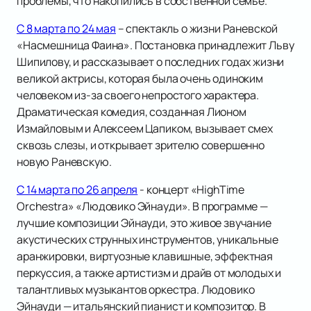
проблемы, что накопились в собственной семье.
С 8 марта по 24 мая
– спектакль о жизни Раневской
«Насмешница Фаина». Постановка принадлежит Льву
Шипилову, и рассказывает о последних годах жизни
великой актрисы, которая была очень одиноким
человеком из-за своего непростого характера.
Драматическая комедия, созданная Лионом
Измайловым и Алексеем Цапиком, вызывает смех
сквозь слезы, и открывает зрителю совершенно
новую Раневскую.
С 14 марта по 26 апреля
- концерт «HighTime
Orchestra» «Людовико Эйнауди». В программе —
лучшие композиции Эйнауди, это живое звучание
акустических струнных инструментов, уникальные
аранжировки, виртуозные клавишные, эффектная
перкуссия, а также артистизм и драйв от молодых и
талантливых музыкантов оркестра. Людовико
Эйнауди — итальянский пианист и композитор. В