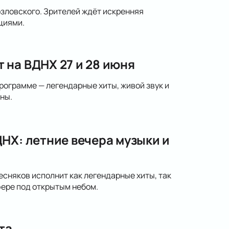
озловского. Зрителей ждёт искренняя
циями.
 на ВДНХ 27 и 28 июня
рограмме — легендарные хиты, живой звук и
ны.
НХ: летние вечера музыки и
сняков исполнит как легендарные хиты, так
ере под открытым небом.
та