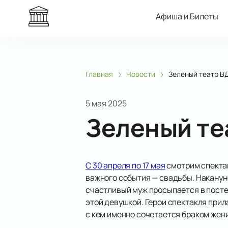
Афиша и Билеты
Главная
Новости
Зеленый театр В
5 мая 2025
Зеленый те
С 30 апреля по 17 мая
смотрим спектак
важного события — свадьбы. Накануне
счастливый муж просыпается в постел
этой девушкой. Герои спектакля прил
с кем именно сочетается браком жени