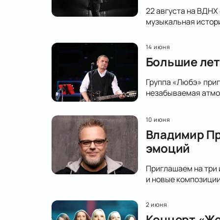
22 августа на ВДНХ
музыкальная истор
14 июня
Большие лет
Группа «Любэ» приг
незабываемая атмо
10 июня
Владимир Пр
эмоций
Приглашаем на три 
и новые композиции
2 июня
Концерт «Же