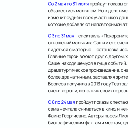
Со 2 мая по 31 июля
пройдут показы сп
обзавестись малышом. Но в дело вм
изменит судьбы всех участников дан
которые добавляют неповторимой ат
С 3 по 31 мая
– спектакль «Похороните
отношений мальчика Саши и его очен
видеться с матерью. Постановка исс
Главные герои воюют друг с другом, 
Саше, находящемуся в гуще событий.
драматургическое произведение, сна
более драматичным, заставляя зрител
Борисов получила в 2013 году Театр
очень хороши, исполняя своих персон
С 8 по 24 мая
пройдут показы спектак
сама мечтала сниматься в кино, и не
Фаине Георгиевне. Авторы пьесы Лио
биографическим фактам и местам, од