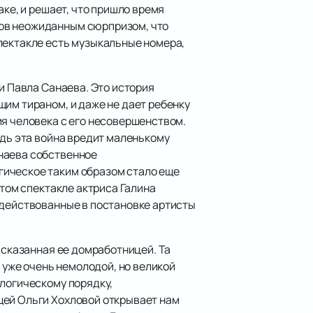
ке, и решает, что пришло время
нов неожиданным сюрпризом, что
пектакле есть музыкальные номера,
и Павла Санаева. Это история
щим тираном, и даже не дает ребенку
ия человека с его несовершенством.
едь эта война вредит маленькому
наева собственное
гическое таким образом стало еще
этом спектакле актриса Галина
адействованные в постановке артисты
ссказанная ее домработницей. Та
к уже очень немолодой, но великой
ологическому порядку,
щей Ольги Хохловой открывает нам