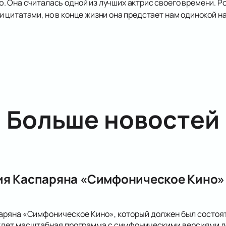
 Она считалась одной из лучших актрис своего времени. Ро
 цитатами, но в конце жизни она предстает нам одинокой н
Больше новостей
я Каспаряна «Симфоническое Кино» 
ряна «Симфоническое Кино», который должен был состоять
 ждет масштабная программа с симфоническими версиями л