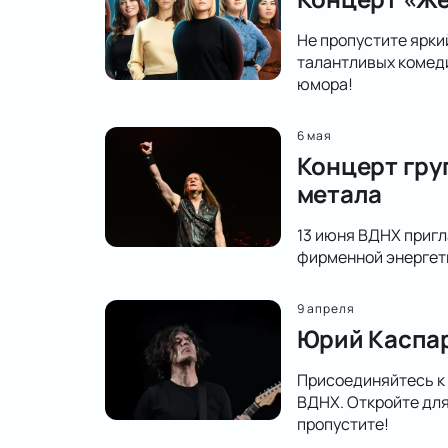
Не пропустите ярки
талантливых комеди
юмора!
6 мая
Концерт гру
метала
13 июня ВДНХ пригл
фирменной энергети
9 апреля
Юрий Каспар
Присоединяйтесь к
ВДНХ. Откройте для
пропустите!