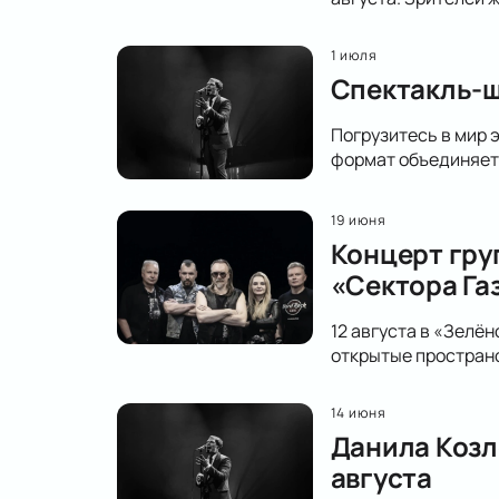
1 июля
Спектакль-ш
Погрузитесь в мир 
формат объединяет 
19 июня
Концерт гру
«Сектора Га
12 августа в «Зелё
открытые простран
14 июня
Данила Козл
августа