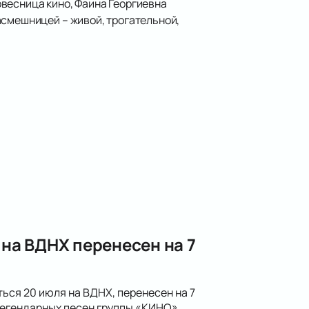
весница кино, Фаина Георгиевна
асмешницей – живой, трогательной,
на ВДНХ перенесен на 7
ся 20 июля на ВДНХ, перенесен на 7
егендарных песен группы «КИНО».