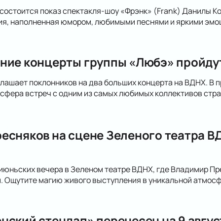
 состоится показ спектакля-шоу «Фрэнк» (Frank) Данилы К
ия, наполненная юмором, любимыми песнями и яркими эмо
ние концерты группы «Любэ» пройдут
лашает поклонников на два больших концерта на ВДНХ. В п
сфера встреч с одним из самых любимых коллективов стра
есняков на сцене Зеленого театра ВД
июньских вечера в Зеленом театре ВДНХ, где Владимир Пре
. Ощутите магию живого выступления в уникальной атмосф
нский стендап» перенесен на 9 авгус