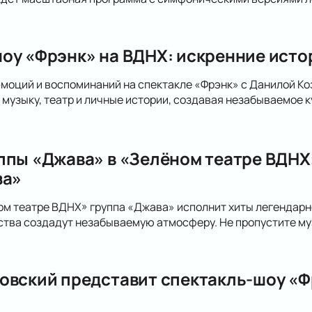
оу «Фрэнк» на ВДНХ: искренние исто
эмоций и воспоминаний на спектакле «Фрэнк» с Данилой Ко
музыку, театр и личные истории, создавая незабываемое к
ппы «Джава» в «Зелёном театре ВДНХ»
за»
ном театре ВДНХ» группа «Джава» исполнит хиты легендарно
ства создадут незабываемую атмосферу. Не пропустите му
овский представит спектакль-шоу «Фр