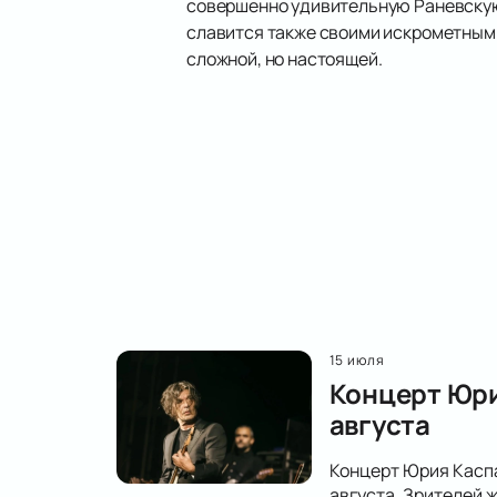
совершенно удивительную Раневскую.
славится также своими искрометными
сложной, но настоящей.
15 июля
Концерт Юри
августа
Концерт Юрия Каспа
августа. Зрителей