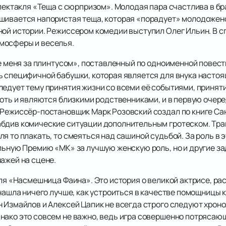
ектакля «Теща с сюрпризом». Молодая пара счастлива в бра
ешивается напористая теща, которая «порадует» молодоже
ной истории. Режиссером комедии выступил Олег Ильин. В с
мосферы и веселья.
 меня за плинтусом», поставленный по одноименной повест
ь специфичной бабушки, которая является для внука настоя
ледует тему принятия жизни со всеми её событиями, принят
хоть и являются близкими родственниками, и в первую очер
 Режиссёр-постановщик Марк Розовский создал по книге Са
бдив комические ситуации дополнительным гротеском. Тра
я то плакать, то смеяться над сашиной судьбой. За роль в 
альную Премию «МК» за лучшую женскую роль, но и другие з
ажей на сцене.
ля «Насмешница Фаина». Это история о великой актрисе, ра
 нашла ничего лучше, как устроиться в качестве помощницы 
н Измайлов и Алексей Цапик не всегда строго следуют хрон
нако это совсем не важно, ведь игра совершенно потрясаю