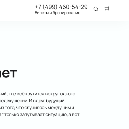
+7 (499) 460-54-29
Билеты и бронирование
ает
й, где всё крутится вокруг одного
предвкушении. И вдруг будущий
з того, что случилось между ним и
аг только запутывает ситуацию, а вот