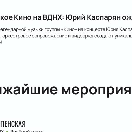
ое Кино на ВДНХ: Юрий Каспарян ож
легендарной музыки группы «Кино» на концерте Юрия Кас
 оркестровое сопровождение и видеоряд создают уникаль
!
ижайшие мероприя
СПЕНСКАЯ
НХ
Зелёный театр