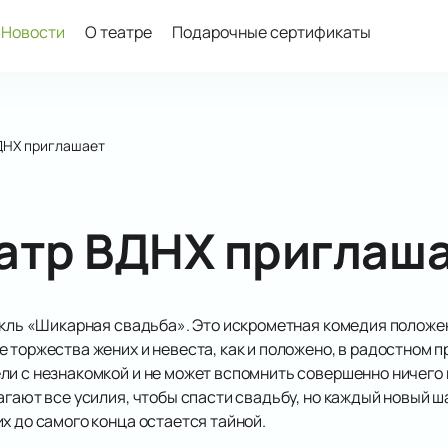
Новости
О театре
Подарочные сертификаты
ДНХ приглашает
атр ВДНХ приглаш
ль «Шикарная свадьба». Это искрометная комедия положени
 торжества жених и невеста, как и положено, в радостном 
и с незнакомкой и не может вспомнить совершенно ничего и
агают все усилия, чтобы спасти свадьбу, но каждый новый ш
х до самого конца остается тайной.