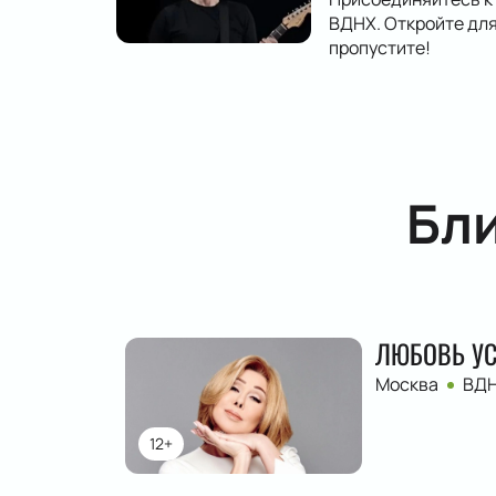
ВДНХ. Откройте для
пропустите!
Бл
ЛЮБОВЬ У
Москва
ВД
12+