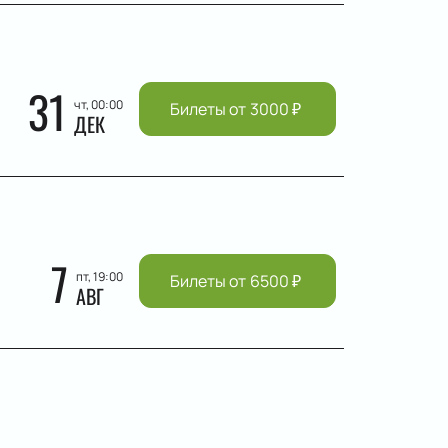
31
чт, 00:00
Билеты от
3000
₽
ДЕК
7
пт, 19:00
Билеты от
6500
₽
АВГ