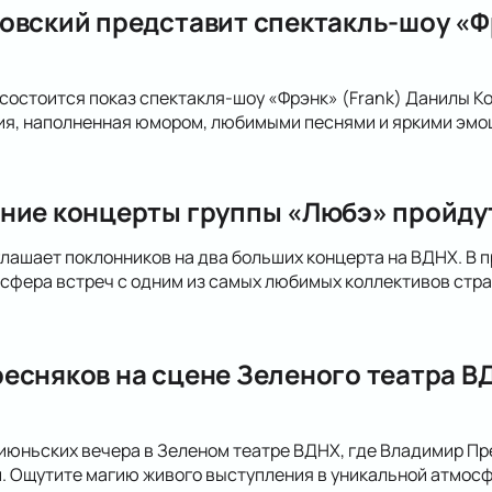
овский представит спектакль-шоу «Фр
 состоится показ спектакля-шоу «Фрэнк» (Frank) Данилы К
ия, наполненная юмором, любимыми песнями и яркими эмо
ние концерты группы «Любэ» пройдут
лашает поклонников на два больших концерта на ВДНХ. В п
сфера встреч с одним из самых любимых коллективов стра
есняков на сцене Зеленого театра ВД
июньских вечера в Зеленом театре ВДНХ, где Владимир Пре
. Ощутите магию живого выступления в уникальной атмосф