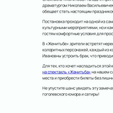
драматургом Николаем Васильевичем
обещает стать настоящим праздником
Постановка проходит на одной из са
культурными мероприятиями, но и как
гостям комфортные условия для прос
В «Женитьбе» зрители встретят нере
колоритных персонажей, каждый из к
Ивановны устроить брак, что приводи
Для тех, кто хочет насладиться этой
на спектакль «Женитьба»
на нашем с
места и приобрести билеты без лишни
Не упустите шанс увидеть эту замеч
гоголевского юмора и сатиры!