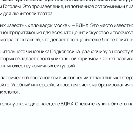
 Гоголем. Это произведение, наполненное остроумными ди
 для любителей театра.
мых известных площадок Москвы — ВДНХ. Это место известно
 центр притяжения для всех, кто ценит искусство и творчес
мотра спектаклей, что делает посещение ещё более приятн
шительного чиновника Подколесина, разборчивую невесту 
оторых обладает своей уникальной харизмой. Сюжет развив
т к множеству комичных ситуаций.
 классической постановкой в исполнении талантливых актёр
айте. Удобный интерфейс и простая система бронирования 
х хлопот.
ательную комедию на сцене ВДНХ. Спешите купить билеты на