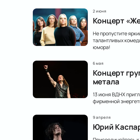
2 июня
Концерт «Же
Не пропустите ярки
талантливых комеди
юмора!
6 мая
Концерт гру
метала
13 июня ВДНХ пригл
фирменной энергети
9 апреля
Юрий Каспар
Присоединяйтесь к