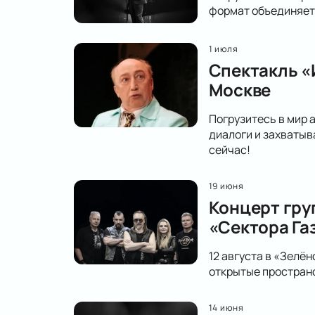
формат объединяет 
1 июля
Спектакль «
Москве
Погрузитесь в мир 
диалоги и захватыв
сейчас!
19 июня
Концерт гру
«Сектора Га
12 августа в «Зелё
открытые простран
14 июня