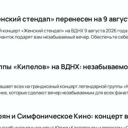
нский стендап» перенесен на 9 авгус
й концерт «Женский стендап» на ВДНХ 9 августа 2026 год
анток подарят вам незабываемый вечер. Обеспечьте себе
ппы «Кипелов» на ВДНХ: незабываемо
ашает всех на грандиозный концерт легендарной группы «
ке, которые сделают вечер незабываемым для всех фанато
ян и Симфоническое Кино: концерт в
 незабываемому вечеру с Юрием Каспаряном и проектом «