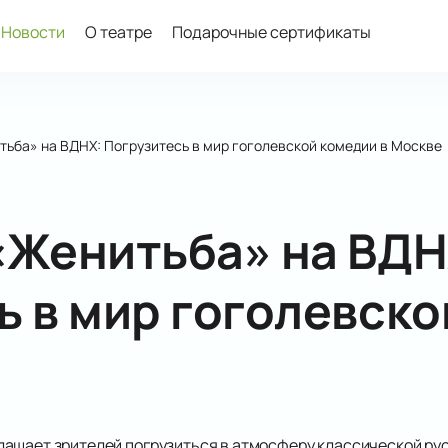
Новости
О театре
Подарочные сертификаты
тьба» на ВДНХ: Погрузитесь в мир гоголевской комедии в Москве
«Женитьба» на ВДН
ь в мир гоголевско
ашает зрителей погрузиться в атмосферу классической ру