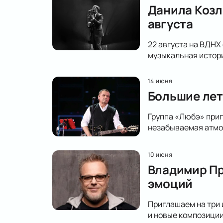
Данила Козл
августа
22 августа на ВДНХ
музыкальная истор
14 июня
Большие лет
Группа «Любэ» приг
незабываемая атмо
10 июня
Владимир Пр
эмоций
Приглашаем на три 
и новые композиции