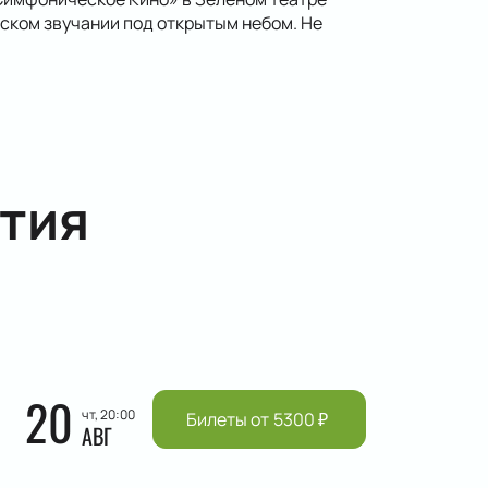
ском звучании под открытым небом. Не
тия
20
чт, 20:00
Билеты от
5300
₽
АВГ