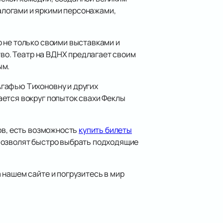
алогами и яркими персонажами,
 не только своими выставками и
тво. Театр на ВДНХ предлагает своим
ым.
Агафью Тихоновну и других
ается вокруг попыток свахи Феклы
ов, есть возможность
купить билеты
позволят быстро выбрать подходящие
 нашем сайте и погрузитесь в мир