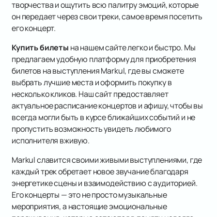
творчества и ощутить всю палитру эмоций, которые
он передает через свои треки, самое время посетить
его концерт.
Купить билеты
на нашем сайте легко и быстро. Мы
предлагаем удобную платформу для приобретения
билетов на выступления Markul, где вы сможете
выбрать лучшие места и оформить покупку в
несколько кликов. Наш сайт предоставляет
актуальное расписание концертов и афишу, чтобы вы
всегда могли быть в курсе ближайших событий и не
пропустить возможность увидеть любимого
исполнителя вживую.
Markul славится своими живыми выступлениями, где
каждый трек обретает новое звучание благодаря
энергетике сцены и взаимодействию с аудиторией.
Его концерты — это не просто музыкальные
мероприятия, а настоящие эмоциональные